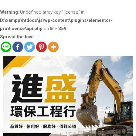
Warning
: Undefined array key "license" in
D:\xampp\htdocs\js\wp-content\plugins\elementor-
pro\license\api.php
on line
359
Spread the love