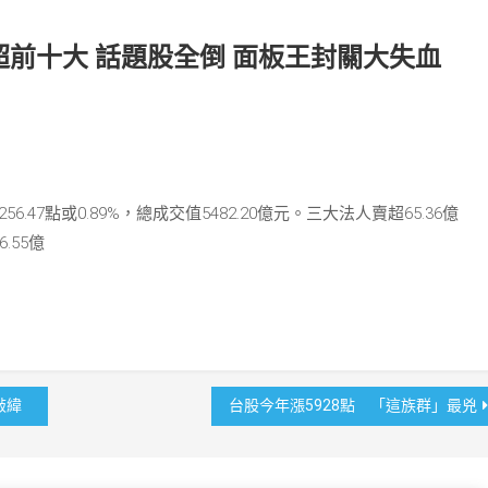
超前十大 話題股全倒 面板王封關大失血
6.47點或0.89%，總成交值5482.20億元。三大法人賣超65.36億
.55億
敲緯
台股今年漲5928點 「這族群」最兇