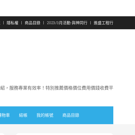
號
隱私權
商品目錄
2023/3月活動-與神同行
進盛工程行
介紹，服務專業有效率！特別推薦價格價位費用價錢收費平
購物車
結帳
我的帳號
商品目錄