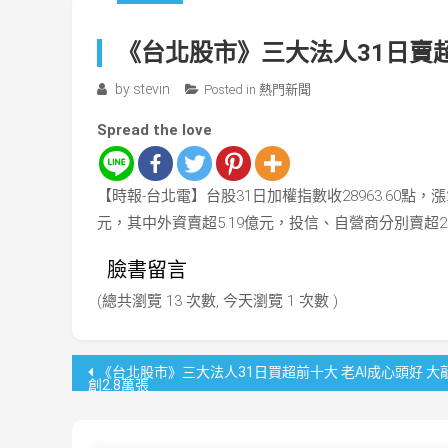
《台北股市》三大法人31日賣
by
stevin
Posted in
熱門新聞
Spread the love
【時報-台北電】台股31日加權指數收28963.60點，漲25
元，其中外資賣超5.19億元，投信、自營商分別賣超26
臉書留言
(總共瀏覽 13 次數, 今天瀏覽 1 次數 )
文
《台北股市》三大法人31日買超前十大 老AI成心頭好 大
創2.8萬張
章