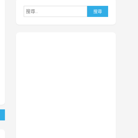
搜
尋
關
鍵
字: