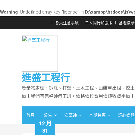
Warning
: Undefined array key "license" in
D:\xampp\htdocs\js\wp
Skip
會員注意事項
二人同行加強版
基隆按摩
to
content
進盛工程行
廢棄物處理、拆除、打壁、土木工程、山貓車出租、挖土
價！我們有完整師傅工班，價格價位費用價錢收費平價！
首頁
公告
安摩師
本期特惠
舒心媒體
12 月
31