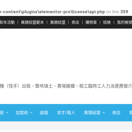
-content\plugins\elementor-pro\license\api.php
on line
359
新年活動
異類結盟範本
異類結盟
商店
購物車
結帳
我的帳
機（怪手）出租、整地填土、賣場撤櫃、粗工臨時工人力派遣應徵
部
加盟商
論壇
求才/徵人
異類結盟
商店