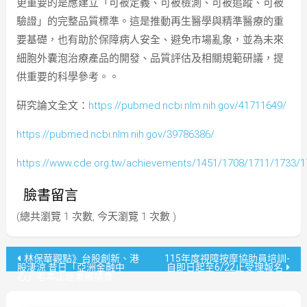
更重要的是應建立「可被定義、可被檢測、可被追蹤、可被
驗證」的完整品質標準。這是推動再生醫學與精準醫療的重
要基礎，也有助於保障病人安全、避免市場亂象，並為未來
細胞外囊泡治療產品的開發、品質評估及相關規範研議，提
供重要的科學參考。。
研究論文全文：
https://pubmed.ncbi.nlm.nih.gov/41711649/
https://pubmed.ncbi.nlm.nih.gov/39786386/
https://www.cde.org.tw/achievements/1451/1708/1711/1733/1
臉書留言
(總共瀏覽 1 次數, 今天瀏覽 1 次數 )
文
林保華觀點》台股創新、港
115年度視障按摩協助員培訓-
股淒涼 昔日「亞洲金融中
自即日起至6/22止受理報名
心」老本正逐漸被啃食
章