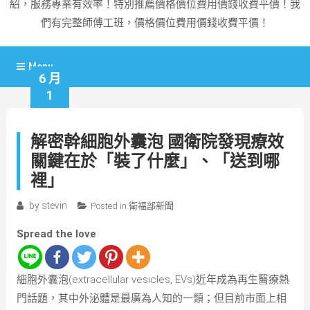
紹，服務專業有效率！特別推薦價格價位費用價錢收費平價！我
們有完整師傅工班，價格價位費用價錢收費平價！
Menu
6 月
1
解密幹細胞外囊泡 國衛院發現療效
關鍵在於「裝了什麼」、「送到哪
裡」
by
stevin
Posted in
衛福部新聞
Spread the love
細胞外囊泡(extracellular vesicles, EVs)近年成為再生醫療熱
門話題，其中外泌體是最廣為人知的一類；但目前市面上相