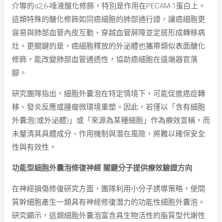
介導的α2,6-唾液酸化修飾，特別是作用在PECAM-1蛋白上。
這類特殊的醣化修飾如同癌細胞的肺部通行證，讓癌細胞更
容易與肺部血管內皮互動、穿越血管屏障並定居形成轉移病
灶。更關鍵的是，癌細胞釋放的外泌體也攜帶類似表面醣化
修飾，能改變肺部血管通透性，協助癌細胞在遠端器官落
腳。
研究團隊指出，細胞外囊泡在特定情境下，可能促進癌症轉
移、發炎反應或腫瘤微環境重塑。因此，若僅以「含有細胞
外囊泡(或外泌體)」或「來源為某種細胞」作為療效宣稱，而
未釐清其具體成分、作用機制與潛在風險，將難以確保安全
性與有效性。
功能型細胞外囊泡修復神經 關鍵分子提供療效驗證方向
在神經損傷修復研究方面，團隊利用小分子誘導策略，使間
質幹細胞產生一類具有神經修復潛力的功能性細胞外囊泡。
研究顯示，這類細胞外囊泡富含具生物活性的脂質型代謝性