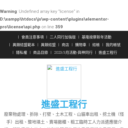
Warning
: Undefined array key "license" in
D:\xampp\htdocs\js\wp-content\plugins\elementor-
pro\license\api.php
on line
359
Skip
會員注意事項
二人同行加強版
基隆按摩新年活動
to
異類結盟範本
異類結盟
商店
購物車
結帳
我的帳號
content
隱私權
商品目錄
2023/3月活動-與神同行
進盛工程行
進盛工程行
廢棄物處理、拆除、打壁、土木工程、山貓車出租、挖土機（怪
手）出租、整地填土、賣場撤櫃、粗工臨時工人力派遣應徵介