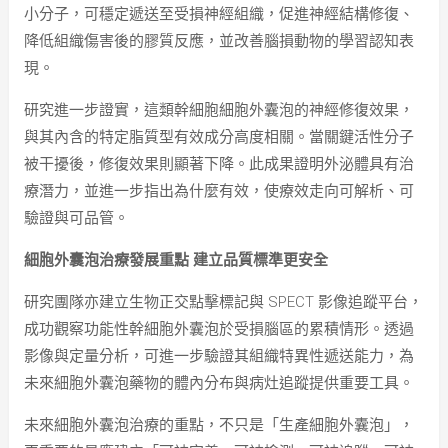
小分子，可穩定遞送至受損神經組織，促進神經結構修復、
降低組織傷害後的膠質反應，並改善腦損動物的學習認知表
現。
研究進一步證實，這類幹細胞細胞外囊泡的神經修復效果，
與其內含的特定脂質型有效成分高度相關。當關鍵活性分子
被干擾後，修復效果則顯著下降。此成果證明外泌體具有治
療潛力，並進一步指出為什麼有效，使療效走向可解析、可
驗證與可品管。
細胞外囊泡治療發展重點 建立品質標準更安全
研究團隊亦建立生物正交點擊標記與 SPECT 影像追蹤平台，
成功觀察功能性幹細胞外囊泡於受損腦區的累積情形。透過
影像與定量分析，可進一步驗證其組織特異性遞送能力，為
未來細胞外囊泡藥物的體內分布與病灶追蹤提供重要工具。
未來細胞外囊泡治療的重點，不只是「生產細胞外囊泡」，