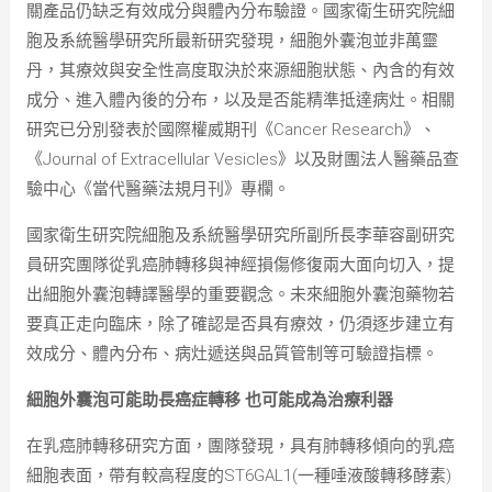
關產品仍缺乏有效成分與體內分布驗證。國家衛生研究院細
胞及系統醫學研究所最新研究發現，細胞外囊泡並非萬靈
丹，其療效與安全性高度取決於來源細胞狀態、內含的有效
成分、進入體內後的分布，以及是否能精準抵達病灶。相關
研究已分別發表於國際權威期刊《Cancer Research》、
《Journal of Extracellular Vesicles》以及財團法人醫藥品查
驗中心《當代醫藥法規月刊》專欄。
國家衛生研究院細胞及系統醫學研究所副所長李華容副研究
員研究團隊從乳癌肺轉移與神經損傷修復兩大面向切入，提
出細胞外囊泡轉譯醫學的重要觀念。未來細胞外囊泡藥物若
要真正走向臨床，除了確認是否具有療效，仍須逐步建立有
效成分、體內分布、病灶遞送與品質管制等可驗證指標。
細胞外囊泡可能助長癌症轉移 也可能成為治療利器
在乳癌肺轉移研究方面，團隊發現，具有肺轉移傾向的乳癌
細胞表面，帶有較高程度的ST6GAL1(一種唾液酸轉移酵素)