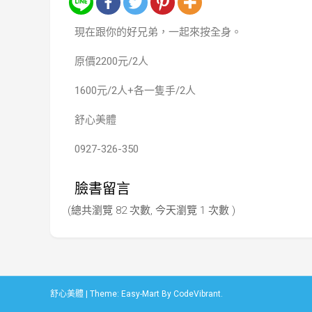
現在跟你的好兄弟，一起來按全身。
原價2200元/2人
1600元/2人+各一隻手/2人
舒心美體
0927-326-350
臉書留言
(總共瀏覽 82 次數, 今天瀏覽 1 次數 )
舒心美體
|
Theme: Easy-Mart By
CodeVibrant
.