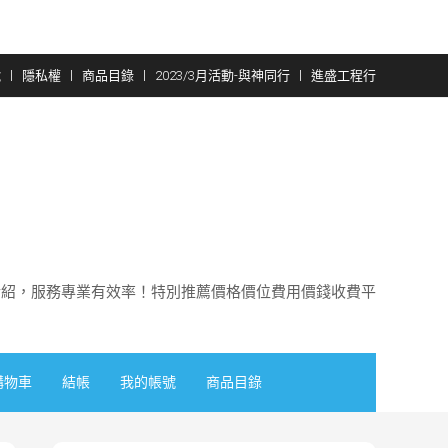
號
隱私權
商品目錄
2023/3月活動-與神同行
進盛工程行
介紹，服務專業有效率！特別推薦價格價位費用價錢收費平
購物車
結帳
我的帳號
商品目錄