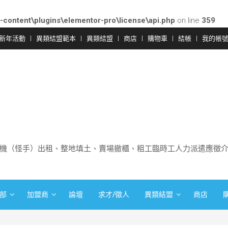
-content\plugins\elementor-pro\license\api.php
on line
359
新年活動
異類結盟範本
異類結盟
商店
購物車
結帳
我的帳
機（怪手）出租、整地填土、賣場撤櫃、粗工臨時工人力派遣應徵
部
加盟商
論壇
求才/徵人
異類結盟
商店