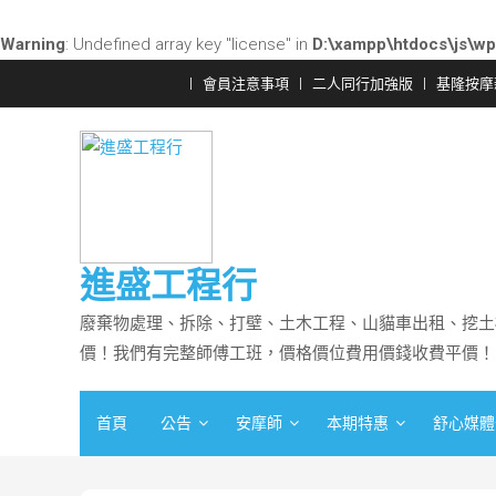
Warning
: Undefined array key "license" in
D:\xampp\htdocs\js\wp
會員注意事項
二人同行加強版
基隆按摩
進盛工程行
廢棄物處理、拆除、打壁、土木工程、山貓車出租、挖土
價！我們有完整師傅工班，價格價位費用價錢收費平價！
首頁
公告
安摩師
本期特惠
舒心媒體