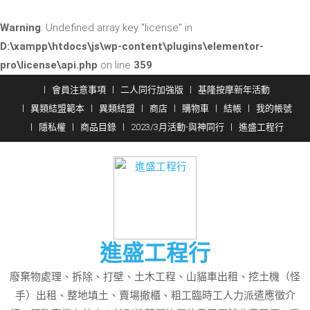
Warning
: Undefined array key "license" in
D:\xampp\htdocs\js\wp-content\plugins\elementor-
pro\license\api.php
on line
359
Skip
會員注意事項
二人同行加強版
基隆按摩新年活動
to
異類結盟範本
異類結盟
商店
購物車
結帳
我的帳號
content
隱私權
商品目錄
2023/3月活動-與神同行
進盛工程行
進盛工程行
廢棄物處理、拆除、打壁、土木工程、山貓車出租、挖土機（怪
手）出租、整地填土、賣場撤櫃、粗工臨時工人力派遣應徵介