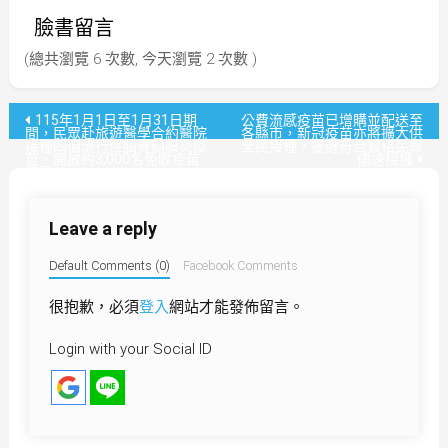
臉書留言
(總共瀏覽 6 次數, 今天瀏覽 2 次數 )
文
115年1月1日至1月31日期
公費流感疫苗已增購並配送至
間，民眾赴旅遊醫學合約醫院
各縣市，新冠疫苗亦將擴大供
接種四價流行性腦脊髓膜炎疫
全民接種，提醒符合資格民眾
章
苗，開放約3,000名免收疫苗
儘速接種
費用
導
Leave a reply
覽
Default Comments (0)
Facebook Comments
很抱歉，必須
登入
網站才能發佈留言。
Login with your Social ID