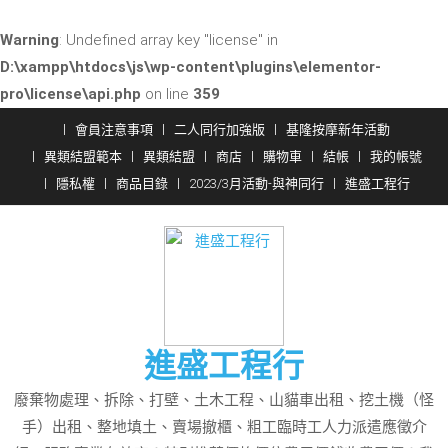
Warning
: Undefined array key "license" in
D:\xampp\htdocs\js\wp-content\plugins\elementor-
pro\license\api.php
on line
359
Skip
會員注意事項
二人同行加強版
基隆按摩新年活動
to
異類結盟範本
異類結盟
商店
購物車
結帳
我的帳號
content
隱私權
商品目錄
2023/3月活動-與神同行
進盛工程行
進盛工程行
廢棄物處理、拆除、打壁、土木工程、山貓車出租、挖土機（怪
手）出租、整地填土、賣場撤櫃、粗工臨時工人力派遣應徵介