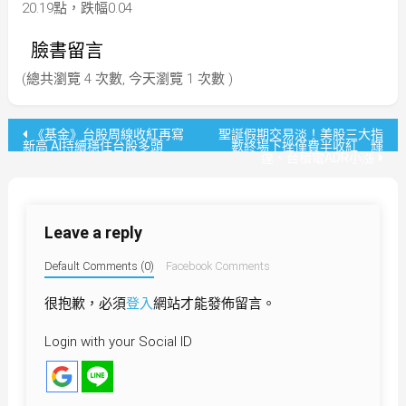
20.19點，跌幅0.04
臉書留言
(總共瀏覽 4 次數, 今天瀏覽 1 次數 )
文
《基金》台股周線收紅再寫
聖誕假期交易淡！美股三大指
新高 AI持續穩住台股多頭
數終場下挫僅費半收紅 輝
達、台積電ADR小漲
章
導
Leave a reply
覽
Default Comments (0)
Facebook Comments
很抱歉，必須
登入
網站才能發佈留言。
Login with your Social ID