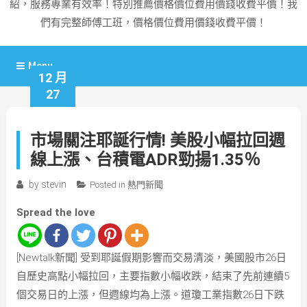
紹，服務專業有效率！特別推薦價格價位費用價錢收費平價！我
們有完整師傅工班，價格價位費用價錢收費平價！
Menu
12 月
27
市場關注耶誕行情! 美股小幅拉回週
線上漲、台積電ADR勁揚1.35％
by
stevin
Posted in
熱門新聞
Spread the love
[Newtalk新聞] 受到耶誕假期影響而交易清淡，美國股市26日
自歷史高點小幅拉回，主要指數小幅收跌，結束了先前連續5
個交易日的上漲，但週線均為上漲。道瓊工業指數26日下跌