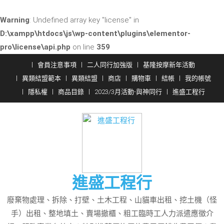
Warning
: Undefined array key "license" in
D:\xampp\htdocs\js\wp-content\plugins\elementor-
pro\license\api.php
on line
359
Skip
會員注意事項
二人同行加強版
基隆按摩新年活動
to
異類結盟範本
異類結盟
商店
購物車
結帳
我的帳號
content
隱私權
商品目錄
2023/3月活動-與神同行
進盛工程行
進盛工程行
廢棄物處理、拆除、打壁、土木工程、山貓車出租、挖土機（怪
手）出租、整地填土、賣場撤櫃、粗工臨時工人力派遣應徵介