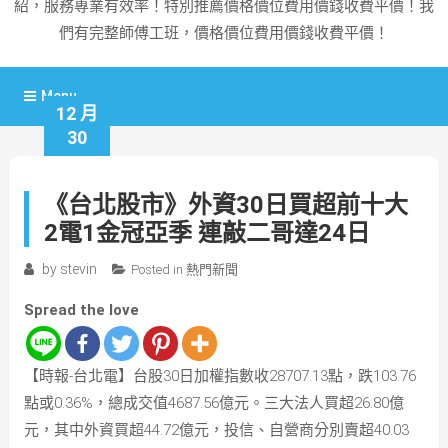
紹，服務專業有效率！特別推薦價格價位費用價錢收費平價！我
們有完整師傅工班，價格價位費用價錢收費平價！
Menu
12 月
30
《台北股市》外資30日買超前十大
2電1金冠亞季 連敲二哥達24日
by
stevin
Posted in
熱門新聞
Spread the love
【時報-台北電】台股30日加權指數收28707.13點，跌103.76
點或0.36%，總成交值4687.56億元。三大法人買超26.80億
元，其中外資買超44.72億元，投信、自營商分別賣超40.03