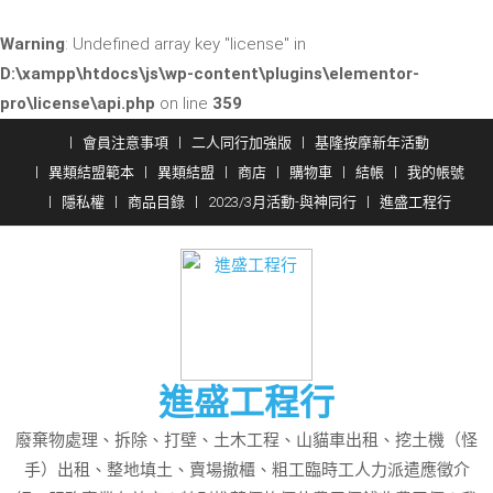
Warning
: Undefined array key "license" in
D:\xampp\htdocs\js\wp-content\plugins\elementor-
pro\license\api.php
on line
359
Skip
會員注意事項
二人同行加強版
基隆按摩新年活動
to
異類結盟範本
異類結盟
商店
購物車
結帳
我的帳號
content
隱私權
商品目錄
2023/3月活動-與神同行
進盛工程行
進盛工程行
廢棄物處理、拆除、打壁、土木工程、山貓車出租、挖土機（怪
手）出租、整地填土、賣場撤櫃、粗工臨時工人力派遣應徵介