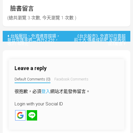
臉書留言
(總共瀏覽 3 次數, 今天瀏覽 1 次數 )
文
台股壓回、外資連買撐場，
《台北股市》外資30日賣超
新台幣匯率週二再升2.2分，
前十大 傳產成箭靶 友達再倒
收31.428元
貨3萬張
章
導
Leave a reply
覽
Default Comments (0)
Facebook Comments
很抱歉，必須
登入
網站才能發佈留言。
Login with your Social ID