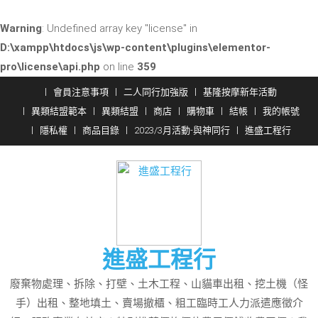
Warning
: Undefined array key "license" in
D:\xampp\htdocs\js\wp-content\plugins\elementor-
pro\license\api.php
on line
359
Skip
會員注意事項
二人同行加強版
基隆按摩新年活動
to
異類結盟範本
異類結盟
商店
購物車
結帳
我的帳號
content
隱私權
商品目錄
2023/3月活動-與神同行
進盛工程行
進盛工程行
廢棄物處理、拆除、打壁、土木工程、山貓車出租、挖土機（怪
手）出租、整地填土、賣場撤櫃、粗工臨時工人力派遣應徵介