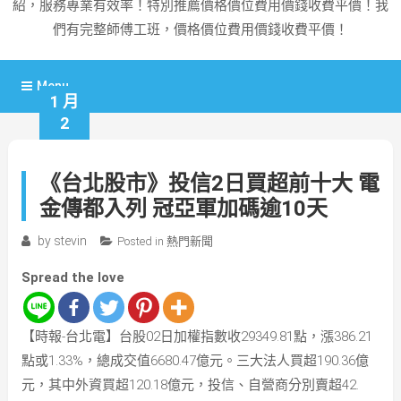
紹，服務專業有效率！特別推薦價格價位費用價錢收費平價！我
們有完整師傅工班，價格價位費用價錢收費平價！
Menu
1 月
2
《台北股市》投信2日買超前十大 電
金傳都入列 冠亞軍加碼逾10天
by
stevin
Posted in
熱門新聞
Spread the love
【時報-台北電】台股02日加權指數收29349.81點，漲386.21
點或1.33%，總成交值6680.47億元。三大法人買超190.36億
元，其中外資買超120.18億元，投信、自營商分別賣超42.