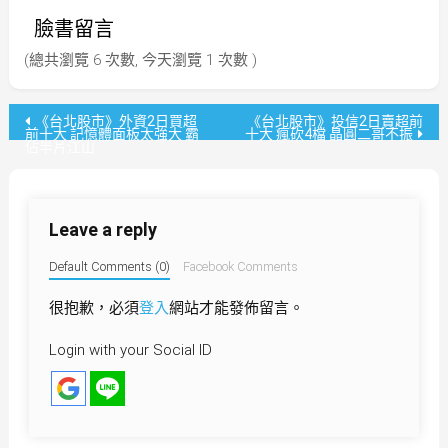
臉書留言
(總共瀏覽 6 次數, 今天瀏覽 1 次數 )
文
《台北股市》外資2日買超
《台北股市》投信2日賣超前
前十大 記憶體面板太強大 霸
十大 瘋砍4檔 晶圓二哥不振
佔半片江山
章
導
Leave a reply
覽
Default Comments (0)
Facebook Comments
很抱歉，必須
登入
網站才能發佈留言。
Login with your Social ID