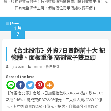
紹，服務專業有效率！特別推薦價格價位費用價錢收費平價！我
們有完整師傅工班，價格價位費用價錢收費平價！
Menu
1 月
7
《台北股市》外資7日賣超前十大 記
憶體、面板重傷 高割電子雙巨頭
by
stevin
Posted in
熱門新聞
Spread the love
【時報-台北電】台股07日加權指數收30435.47點，跌140.83
點或0.46%，總成交值8766.96億元。三大法人賣超360.44億
元，其中外資賣超298.71億元，投信、自營商分別賣超84.