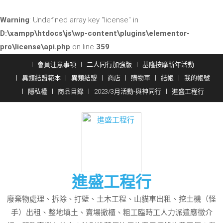
Warning
: Undefined array key "license" in
D:\xampp\htdocs\js\wp-content\plugins\elementor-
pro\license\api.php
on line
359
Skip
會員注意事項
二人同行加強版
基隆按摩新年活動
to
異類結盟範本
異類結盟
商店
購物車
結帳
我的帳號
content
隱私權
商品目錄
2023/3月活動-與神同行
進盛工程行
進盛工程行
廢棄物處理、拆除、打壁、土木工程、山貓車出租、挖土機（怪
手）出租、整地填土、賣場撤櫃、粗工臨時工人力派遣應徵介