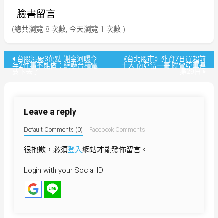
臉書留言
(總共瀏覽 8 次數, 今天瀏覽 1 次數 )
文
台股漲破3萬點 謝金河曝今
《台北股市》外資7日買超前
年2件事不能做：網嚇台積電
十大 南亞當一哥 聯電亞軍連
要下去了
掃29日
章
導
Leave a reply
覽
Default Comments (0)
Facebook Comments
很抱歉，必須
登入
網站才能發佈留言。
Login with your Social ID