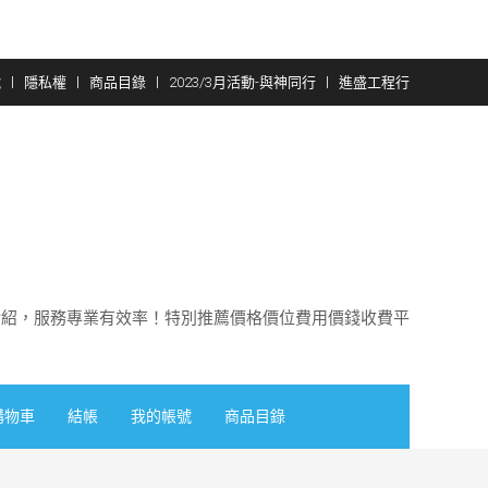
號
隱私權
商品目錄
2023/3月活動-與神同行
進盛工程行
介紹，服務專業有效率！特別推薦價格價位費用價錢收費平
購物車
結帳
我的帳號
商品目錄