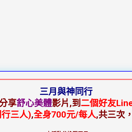
三月與神同行
分享
舒心美體
影片,到
二個好友Lin
同行三人)
,
全身700元/每人
,共三次