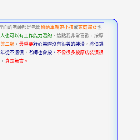
裡面的老師都是老闆
留給單親帶小孩
或
家庭婦女
也
些人也可以有工作能力溫飽
，這點我非常喜歡，按摩
一兼二顧
，
最重要
舒心美體沒有很美的裝潢
，
將價錢
七年從不漲價
，
老師也會按，
不像很多按摩店裝潢很
去
，
真是無言。