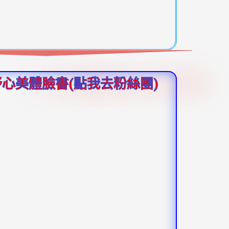
舒心美體臉書(點我去粉絲團)