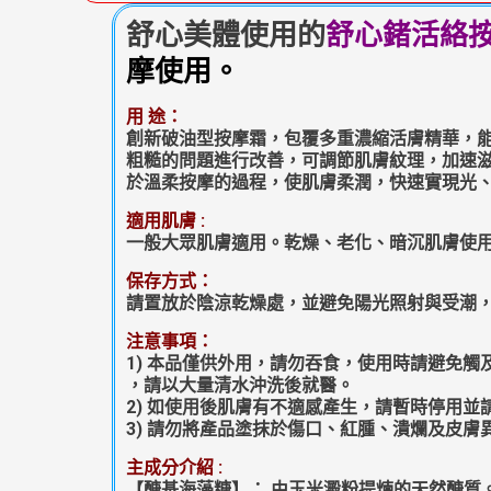
舒心美體使用的
舒心鍺活絡
摩使用。
用 途：
創新破油型按摩霜，包覆多重濃縮活膚精華，
粗糙的問題進行改善，可調節肌膚紋理，加速
於溫柔按摩的過程，使肌膚柔潤，快速實現光
適用肌膚 :
一般大眾肌膚適用。乾燥、老化、暗沉肌膚使
保存方式：
請置放於陰涼乾燥處，並避免陽光照射與受潮
注意事項：
1) 本品僅供外用，請勿吞食，使用時請避免觸
，請以大量清水沖洗後就醫。
2) 如使用後肌膚有不適感產生，請暫時停用並
3) 請勿將產品塗抹於傷口、紅腫、潰爛及皮膚
主成分介紹 :
【醣基海藻糖】： 由玉米澱粉提煉的天然醣質