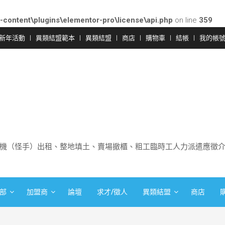
-content\plugins\elementor-pro\license\api.php
on line
359
新年活動
異類結盟範本
異類結盟
商店
購物車
結帳
我的帳
機（怪手）出租、整地填土、賣場撤櫃、粗工臨時工人力派遣應徵
部
加盟商
論壇
求才/徵人
異類結盟
商店