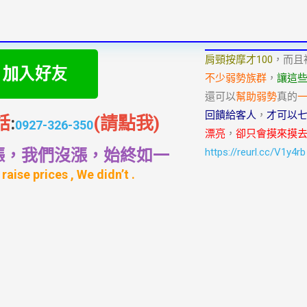
肩頸按摩才100
，而且
不少弱勢族群
，
讓這
還可以
幫助弱勢
真的
回饋給客人
，
才可以
話
:
(請點我)
0927-326-350
漂亮
，
卻只會摸來摸
漲，我們沒漲，始終如一
https://reurl.cc/V1y4rb
raise prices , We didn’t .