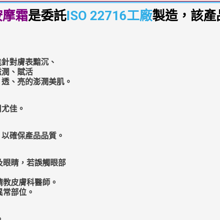
按摩霜
是委託
ISO 22716工廠
製造，該產
能針對膚表黯沉、
滋潤、賦活
、透、亮的澎潤美肌。
用尤佳。
，以確保產品品質。
及眼睛，若誤觸眼部
請教皮膚科醫師。
異常部位。
。