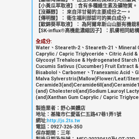
【小黃瓜萃取液】: 含有多種維生素及礦物質。
【沒藥醇】： 來自洋甘菊的主要成份之一。
【傳明酸】： 衛生福利部認可的美白成分。
【歐錦葵萃取液】： 為阿爾卑斯山山脈有機栽
【SK-influx®高機能濃縮因子】：肌膚相同
全成分:
Water、Steareth-2、Steareth-21、Mineral O
Caprylic / Capric Triglyceride、Citric Acid
Glycosyl Trehalose & Hydrogenated Starc
Cucumis Sativus (Cucumber) Fruit Extract 
Bisabolol、Carbomer、Tranexamic Acid、Gl
Malva Sylverstris(Mallow)Flower/Leaf/Ste
Ceramide3(and)Ceramide6II(and)Ceramide1
(and) Cholesterol(and)Sodium Lauroyl Lact
(and)Xanthan Gum Caprylic / Capric Triglyc
製造業者：舒心美體店
地址：基隆市仁愛區仁五路47巷1弄1號
網址:
http://js.2ts.tw
電話：0927-326-350
保存期間：三年