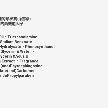
種的珍稀高山植物。
結構的高機能因子。
il、Triethanolamine
 & Sodium Benzoate
h Hydrolysate、Phenoxyethanol
& Glycerin & Water、
ycerin &Aqua &
m Extract 、Fragrance
(and)Phytosphingosine
ylate(and)Carbomer
eridePropylparaben