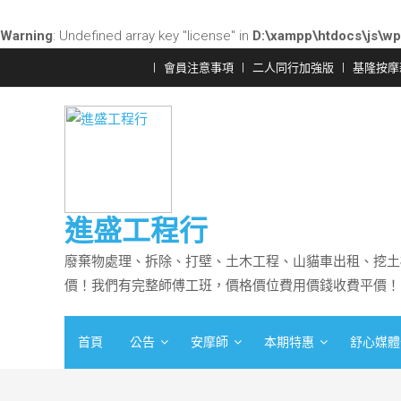
Warning
: Undefined array key "license" in
D:\xampp\htdocs\js\wp
會員注意事項
二人同行加強版
基隆按摩
進盛工程行
廢棄物處理、拆除、打壁、土木工程、山貓車出租、挖土
價！我們有完整師傅工班，價格價位費用價錢收費平價！
首頁
公告
安摩師
本期特惠
舒心媒體