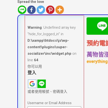
Spread the love
Warning
: Undefined array key
"hide_for_logged_in" in
D:\xampp\htdocs\js\wp-
預約電
content\plugins\super-
socializer\inc\widget.php
on
萬物皆
line
64
everything 
你可以用
登入
或者使用帳號、密碼登入
Username or Email Address