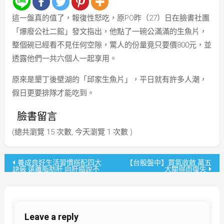
這一盤真的值了，報復性怒吃，原PO昨（27）日在臉書社團
「爆廢公社二館」發文指出，他點了一碗公滿滿的生魚片，
整個碗已經看不見任何空隙，驚人的份量竟只要價800元，並
透露他們一共六個人一起享用。
原來是墾丁後壁湖的「邱家生魚片」，平日就有許多人潮，
假日更要排隊才能吃到。
臉書留言
(總共瀏覽 15 次數, 今天瀏覽 1 次數 )
文
養成良好生活習慣搭配四大
【台股盤中】買氣收斂 萬五
訣竅 遠離脂肪肝 向肝癌說不
大關得而復失
章
導
Leave a reply
覽