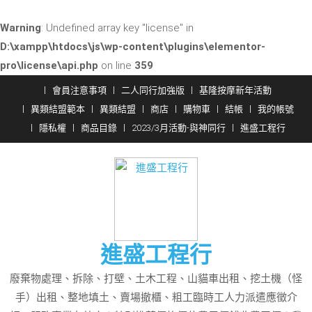
Warning
: Undefined array key "license" in
D:\xampp\htdocs\js\wp-content\plugins\elementor-
pro\license\api.php
on line
359
Skip
會員注意事項
二人同行加強版
基隆按摩新年活動
to
異類結盟範本
異類結盟
商店
購物車
結帳
我的帳號
content
隱私權
商品目錄
2023/3月活動-與神同行
進盛工程行
進盛工程行
廢棄物處理、拆除、打壁、土木工程、山貓車出租、挖土機（怪
手）出租、整地填土、賣場撤櫃、粗工臨時工人力派遣應徵介