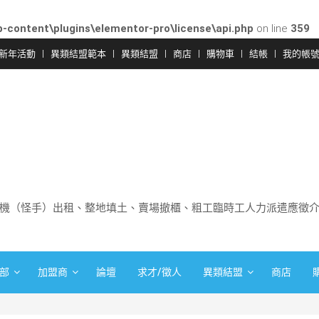
-content\plugins\elementor-pro\license\api.php
on line
359
新年活動
異類結盟範本
異類結盟
商店
購物車
結帳
我的帳
機（怪手）出租、整地填土、賣場撤櫃、粗工臨時工人力派遣應徵
部
加盟商
論壇
求才/徵人
異類結盟
商店