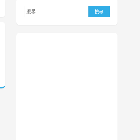
搜
尋
關
鍵
字: