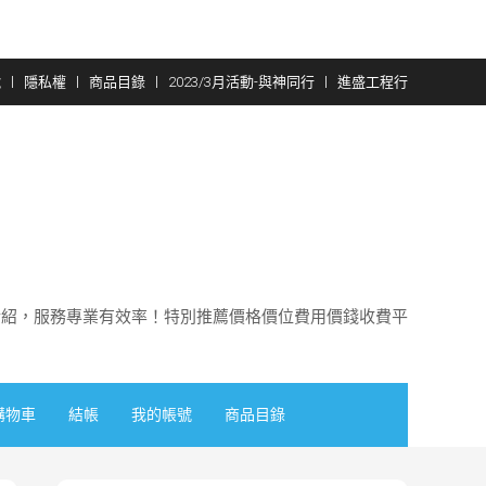
號
隱私權
商品目錄
2023/3月活動-與神同行
進盛工程行
介紹，服務專業有效率！特別推薦價格價位費用價錢收費平
購物車
結帳
我的帳號
商品目錄