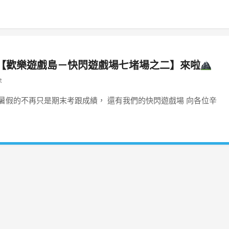
【歡樂遊戲島－快閃遊戲場七堵場之二】來啦
on
t
讓
家暑假的不再只是期末考跟成績， 還有我們的快閃遊戲場 向各位辛
兒
少
處
替
你
揭
開
暑
假
的
帷