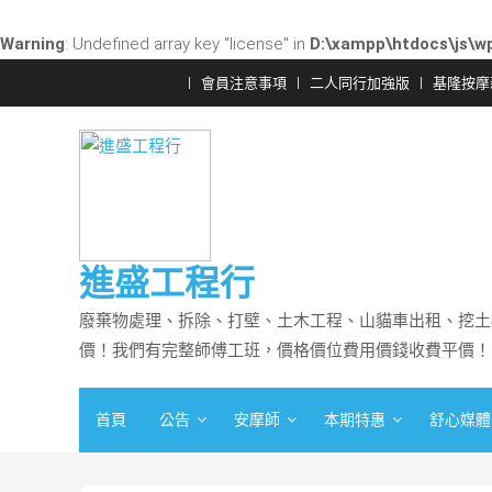
Warning
: Undefined array key "license" in
D:\xampp\htdocs\js\wp
Skip
會員注意事項
二人同行加強版
基隆按摩
to
content
進盛工程行
廢棄物處理、拆除、打壁、土木工程、山貓車出租、挖土
價！我們有完整師傅工班，價格價位費用價錢收費平價！
首頁
公告
安摩師
本期特惠
舒心媒體