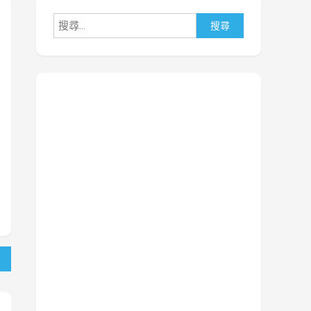
搜
尋
關
鍵
字: