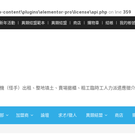
-content\plugins\elementor-pro\license\api.php
on line
359
新年活動
異類結盟範本
異類結盟
商店
購物車
結帳
我的帳
機（怪手）出租、整地填土、賣場撤櫃、粗工臨時工人力派遣應徵
部
加盟商
論壇
求才/徵人
異類結盟
商店