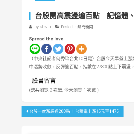
台股開高震盪逾百點 記憶體
by
stevin
Posted in
熱門新聞
Spread the love
（中央社記者何秀玲台北10日電）台股今天早盤上漲逾20
中漲勢收斂，反彈逾百點，指數在27800點上下震
臉書留言
(總共瀏覽 2 次數, 今天瀏覽 1 次數 )
文
台股一度漲超過200點！ 台積電上漲15元至1475
章