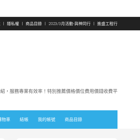
號
隱私權
商品目錄
2023/3月活動-與神同行
進盛工程行
介紹，服務專業有效率！特別推薦價格價位費用價錢收費平
購物車
結帳
我的帳號
商品目錄