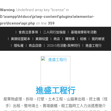
Warning
: Undefined array key "license" in
D:\xampp\htdocs\js\wp-content\plugins\elementor-
pro\license\api.php
on line
359
Skip
會員注意事項
二人同行加強版
基隆按摩新年活動
to
異類結盟範本
異類結盟
商店
購物車
結帳
我的帳號
content
隱私權
商品目錄
2023/3月活動-與神同行
進盛工程行
進盛工程行
廢棄物處理、拆除、打壁、土木工程、山貓車出租、挖土機（怪
手）出租、整地填土、賣場撤櫃、粗工臨時工人力派遣應徵介