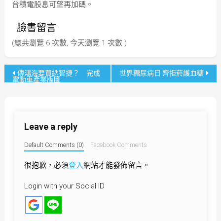
台積電股息可望再加碼。
臉書留言
(總共瀏覽 6 次數, 今天瀏覽 1 次數 )
文
傳鴻海要買納智捷？ 完成
世界糖尿病日 齊拒菸護血糖
電動車產業版圖
章
導
Leave a reply
覽
Default Comments (0)
Facebook Comments
很抱歉，必須
登入
網站才能發佈留言。
Login with your Social ID