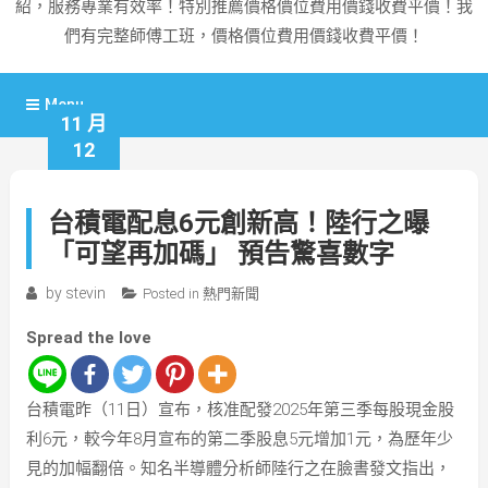
紹，服務專業有效率！特別推薦價格價位費用價錢收費平價！我
們有完整師傅工班，價格價位費用價錢收費平價！
Menu
11 月
12
台積電配息6元創新高！陸行之曝
「可望再加碼」 預告驚喜數字
by
stevin
Posted in
熱門新聞
Spread the love
台積電昨（11日）宣布，核准配發2025年第三季每股現金股
利6元，較今年8月宣布的第二季股息5元增加1元，為歷年少
見的加幅翻倍。知名半導體分析師陸行之在臉書發文指出，