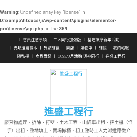
Warning
: Undefined array key "license" in
D:\xampp\htdocs\js\wp-content\plugins\elementor-
pro\license\api.php
on line
359
Skip
會員注意事項
二人同行加強版
基隆按摩新年活動
to
異類結盟範本
異類結盟
商店
購物車
結帳
我的帳號
content
隱私權
商品目錄
2023/3月活動-與神同行
進盛工程行
進盛工程行
廢棄物處理、拆除、打壁、土木工程、山貓車出租、挖土機（怪
手）出租、整地填土、賣場撤櫃、粗工臨時工人力派遣應徵介