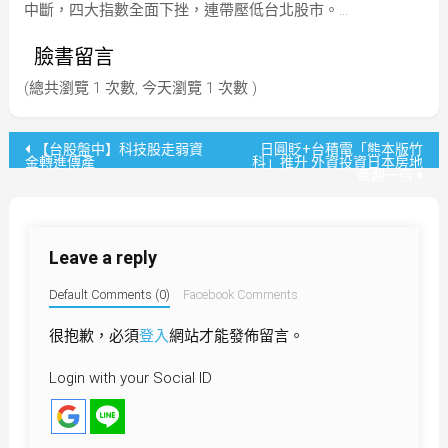
中斷，四大指數全面下挫，連帶壓低台北股市。…
臉書留言
(總共瀏覽 1 次數, 今天瀏覽 1 次數 )
文
【台股盤中】科技股走弱資
日圓貶+台積電「熊本版竹
金轉進傳產
科」推升 外資投資日本房地
產翻一倍
章
導
Leave a reply
覽
Default Comments (0)
Facebook Comments
很抱歉，必須
登入
網站才能發佈留言。
Login with your Social ID