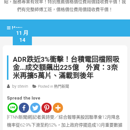
紹，服務專業有效率！特別推薦價格價位費用價錢收費平價！我
們有完整師傅工班，價格價位費用價錢收費平價！
Menu
11 月
14
ADR跌近3%衝擊！台積電回檔照吸
金…成交額飆出225億 外資：3奈
米再擴5萬片、滿載到後年
by
stevin
Posted in
熱門新聞
Spread the love
[FTNN新聞網]記者黃詩雯／綜合報導美股因聯準會12月降息
機率從62.9%下滑至約52%，加上政府停擺造成10月重要數據