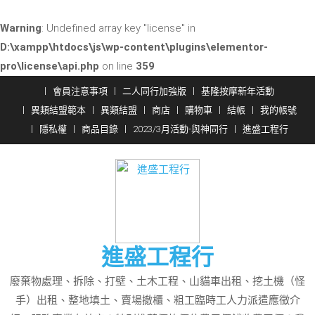
Warning
: Undefined array key "license" in
D:\xampp\htdocs\js\wp-content\plugins\elementor-
pro\license\api.php
on line
359
Skip
會員注意事項
二人同行加強版
基隆按摩新年活動
to
異類結盟範本
異類結盟
商店
購物車
結帳
我的帳號
content
隱私權
商品目錄
2023/3月活動-與神同行
進盛工程行
進盛工程行
廢棄物處理、拆除、打壁、土木工程、山貓車出租、挖土機（怪
手）出租、整地填土、賣場撤櫃、粗工臨時工人力派遣應徵介