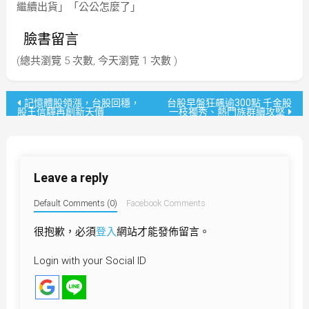
繼續出貨」「公公怎麼了」
臉書留言
(總共瀏覽 5 次數, 今天瀏覽 1 次數 )
文
記憶體股領漲，台股回穩，
台股早盤狂飆逾300點 千金股
股王信驊再創新天價
一枝獨秀、熱門族群續攻堅
章
導
Leave a reply
覽
Default Comments (0)
Facebook Comments
很抱歉，必須
登入
網站才能發佈留言。
Login with your Social ID