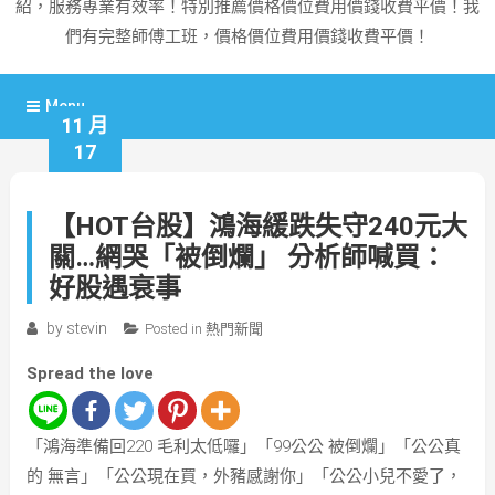
紹，服務專業有效率！特別推薦價格價位費用價錢收費平價！我
們有完整師傅工班，價格價位費用價錢收費平價！
Menu
11 月
17
【HOT台股】鴻海緩跌失守240元大
關…網哭「被倒爛」 分析師喊買：
好股遇衰事
by
stevin
Posted in
熱門新聞
Spread the love
「鴻海準備回220 毛利太低囉」「99公公 被倒爛」「公公真
的 無言」「公公現在買，外豬感謝你」「公公小兒不愛了，