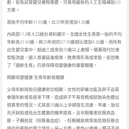
劃，若有試管嬰兒療程需要，可善用最新的人工生殖補助3.0
方案。
首胎平均年齡31.65歲，比20年前增加4.26歲
內政部113年人口統計資料顯示，全國女性生育第一胎的平均
年齡為31.65歲，與20年前的27.39歲相比增加4.26歲，而所有
出生嬰兒當中，超過三成來自35歲以上產婦。隨著現代社會
型態改變，國人普遍延後婚育，晚育情形漸成常態，卻忽略
了「適齡生育」仍是保障母嬰健康的重要關鍵。
照顧母嬰健康 生育年齡是關鍵
父母年齡與胎兒健康密切相關，女性的卵巢功能及卵子品質
會隨年齡增長逐漸下降，造成卵子不易受精或胚胎染色體出
現異常的情況。尤其是35歲以上孕婦發生流產、早產、胎兒
先天缺陷或低出生體重的機率提高，且孕期罹患妊娠高血
壓、子癲前症（妊娠毒血症）、妊娠糖尿病等高危險妊娠合
併症的風險也隨之增加。另一方面，男性40歲後，精子不良