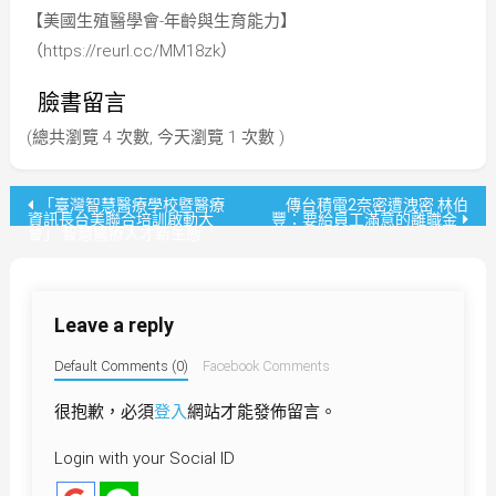
【美國生殖醫學會-年齡與生育能力】
（https://reurl.cc/MM18zk）
臉書留言
(總共瀏覽 4 次數, 今天瀏覽 1 次數 )
文
「臺灣智慧醫療學校暨醫療
傳台積電2奈密遭洩密 林伯
資訊長台美聯合培訓啟動大
豐：要給員工滿意的離職金
會」 智慧醫療人才新生態
章
導
Leave a reply
覽
Default Comments (0)
Facebook Comments
很抱歉，必須
登入
網站才能發佈留言。
Login with your Social ID