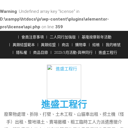
Warning
: Undefined array key "license" in
D:\xampp\htdocs\js\wp-content\plugins\elementor-
pro\license\api.php
on line
359
Skip
會員注意事項
二人同行加強版
基隆按摩新年活動
to
異類結盟範本
異類結盟
商店
購物車
結帳
我的帳號
content
隱私權
商品目錄
2023/3月活動-與神同行
進盛工程行
進盛工程行
廢棄物處理、拆除、打壁、土木工程、山貓車出租、挖土機（怪
手）出租、整地填土、賣場撤櫃、粗工臨時工人力派遣應徵介