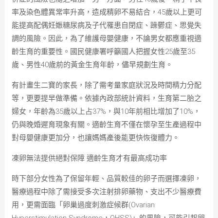
率及染色體異常率升高，造成精卵不易結合，45歲以上更可
能提高配偶妊娠糖尿病及子代罹患自閉症、躁鬱症、思覺失
調的風險。因此，為了維護母嬰健康，不論男女都應重視適
齡生育的重要性。國民健康署呼籲國人把握女性25歲至35
歲、男性40歲前的黃金生育年齡，儘早規劃生育。
有計畫生二寶的家長，除了需考量家庭狀況及時間精力分配
等，更要提早做準備。依據內政部統計資料，生育第二胎之
婦女，年齡為35歲以上占37%，與10年前相比增加了10%，
仍與晚婚遲育現象有關。適齡生育不僅在懷孕至生產過程中
對母嬰健康更加分，也讓媽媽產後能更快恢復體力。
凍卵無法提供絕對保障 適齡生育才有最高成功率
時下部分女性為了保留年輕、品質較佳的卵子而選擇凍卵，
醫療過程中除了需接受多次注射排卵藥物、支出不少醫療費
用，更需面臨「卵巢過度刺激症候群(Ovarian