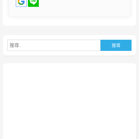
搜
尋
關
鍵
字: