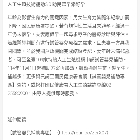
人工生殖技術補助3.0 助民眾早添好孕
年齡為影響生育力的關鍵因素，男女生育力皆隨年紀增加而
下降，國民健康署提醒，若有規律性生活且未避孕，經過一
年仍未懷孕，夫妻應儘早一起尋求專業的醫療診斷與評估。
若經醫師判斷有進行試管嬰兒療程之需求，且夫妻一方具我
國國籍，並於我國戶政機關完成結婚登記、妻年齡未滿45歲
者，可至全臺104家特約人工生殖機構申請試管嬰兒補助。
114年11月1日起補助方案再加碼，鼓勵適齡生育，越早生，
補越多！更多資訊請至國民健康署官網【試管嬰兒補助專
區】查詢，或撥打國民健康署人工生殖諮詢專線02-
25580900，由專人提供即時服務。
延伸閱讀:
【試管嬰兒補助專區】（https://reurl.cc/zerX07）