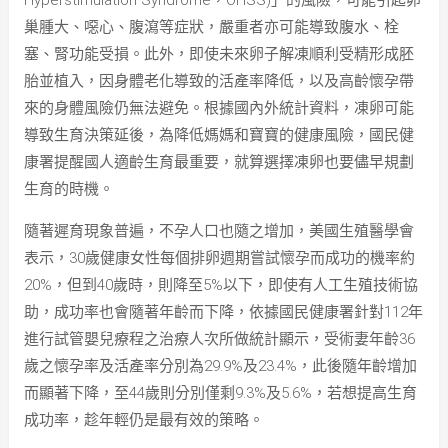
Hyperstimulation Syndrome，OHSS)」的風險，可能引起卵
巢腫大、噁心、腹瀉等症狀，嚴重者亦可能導致腹水、栓
塞、腎功能受損。此外，即使未來卵子解凍順利受精形成胚
胎並植入，因身體老化導致的活產率降低，以及高齡懷孕帶
來的身體風險仍無法避免。根據國內外統計資料，凍卵可能
導致生育決策延後，為降低媽媽和寶寶的健康風險，國民健
康署提醒國人適齡生育最重要，就算選擇凍卵也要儘早規劃
生育的時機。
隨著遲育現象普遍，不孕人口也隨之增加，美國生殖醫學會
表示，30歲健康女性每個排卵週期嘗試懷孕而成功的機率約
20%，但到40歲時，則降至5%以下，即使有人工生殖技術協
助，成功率也會隨著年齡而下降，依據國民健康署針對112年
進行試管嬰兒療程之治療人次所做統計顯示，受術妻年齡36
歲之懷孕率及活產率分別為29.9%及23.4%，此後隨年齡增加
而顯著下降，至44歲則分別僅剩9.3%及5.6%，若想提高生育
成功率，趁年輕仍是最有效的策略。