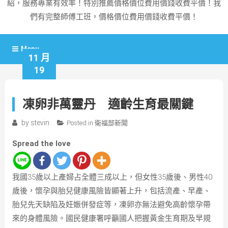
紹，服務專業有效率！特別推薦價格價位費用價錢收費平價！我
們有完整師傅工班，價格價位費用價錢收費平價！
Menu
11 月
19
凍卵非萬靈丹 適齡生育最關鍵
by
stevin
Posted in
衛福部新聞
Spread the love
我國35歲以上產婦占全體三成以上，但女性35歲後、男性40
歲後，懷孕與胎兒健康風險皆顯著上升，包括流產、早產、
胎兒先天缺陷及妊娠併發症等，凍卵亦無法避免高齡懷孕帶
來的身體風險。國民健康署呼籲國人把握黃金生育期及早規