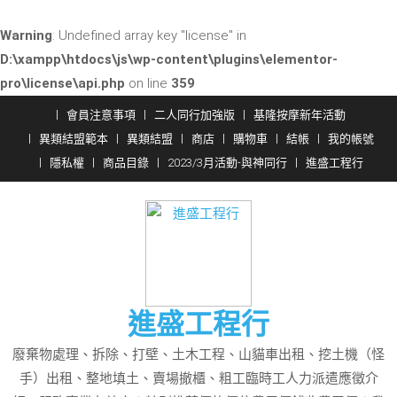
Warning
: Undefined array key "license" in
D:\xampp\htdocs\js\wp-content\plugins\elementor-
pro\license\api.php
on line
359
Skip
會員注意事項
二人同行加強版
基隆按摩新年活動
to
異類結盟範本
異類結盟
商店
購物車
結帳
我的帳號
content
隱私權
商品目錄
2023/3月活動-與神同行
進盛工程行
進盛工程行
廢棄物處理、拆除、打壁、土木工程、山貓車出租、挖土機（怪
手）出租、整地填土、賣場撤櫃、粗工臨時工人力派遣應徵介