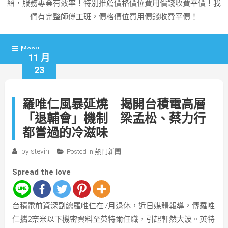
紹，服務專業有效率！特別推薦價格價位費用價錢收費平價！我
們有完整師傅工班，價格價位費用價錢收費平價！
Menu
11 月
23
羅唯仁風暴延燒 揭開台積電高層
「退輔會」機制 梁孟松、蔡力行
都嘗過的冷滋味
by
stevin
Posted in
熱門新聞
Spread the love
台積電前資深副總羅唯仁在7月退休，近日媒體報導，傳羅唯
仁攜2奈米以下機密資料至英特爾任職，引起軒然大波。英特