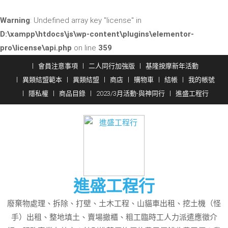
Warning
: Undefined array key "license" in
D:\xampp\htdocs\js\wp-content\plugins\elementor-
pro\license\api.php
on line
359
Skip
會員注意事項
二人同行加強版
基隆按摩新年活動
to
異類結盟範本
異類結盟
商店
購物車
結帳
我的帳號
content
隱私權
商品目錄
2023/3月活動-與神同行
進盛工程行
進盛工程行
廢棄物處理、拆除、打壁、土木工程、山貓車出租、挖土機（怪
手）出租、整地填土、賣場撤櫃、粗工臨時工人力派遣應徵介