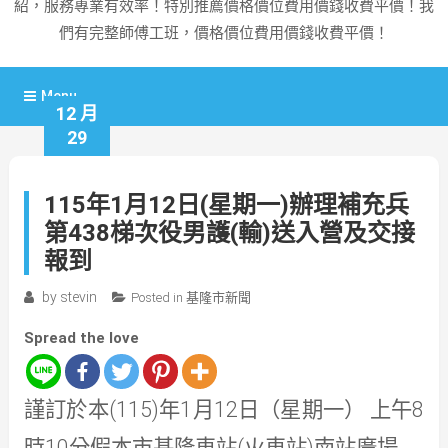
紹，服務專業有效率！特別推薦價格價位費用價錢收費平價！我
們有完整師傅工班，價格價位費用價錢收費平價！
Menu
12 月
29
115年1月12日(星期一)辦理補充兵
第438梯次役男護(輸)送入營及交接
報到
by
stevin
Posted in
基隆市新聞
Spread the love
(115)
1
12
8
謹訂於本
年
月
日（星期一）
上午
10
(
)