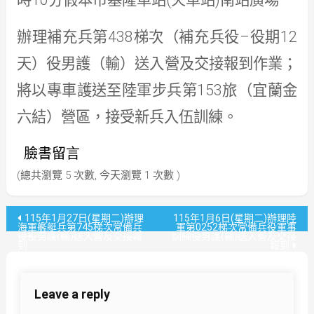
時
分假本市基隆車站
火車站
南站廣場
438
–
12
辦理補充兵第
梯次（補充兵役
役期
天）役男護（輸）送入營及交接報到作業；
153
將以專車護送至陸軍步兵第
旅（宜蘭金
六結）營區，接受新兵入伍訓練。
臉書留言
(總共瀏覽 5 次數, 今天瀏覽 1 次數 )
文
115年1月27日(星期二)辦理
115年1月6日(星期二)辦理陸
海軍艦艇兵第745梯次常備兵
軍第0252梯次常備兵役軍事
役役男護(輸)送入營及交接報
訓練役男護(輸)送入營及交接
章
到
報到
導
Leave a reply
覽