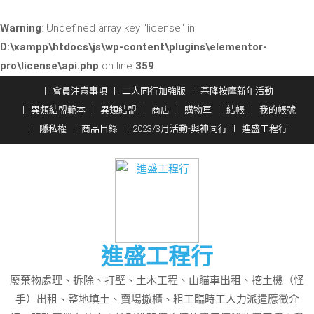
Warning
: Undefined array key "license" in
D:\xampp\htdocs\js\wp-content\plugins\elementor-
pro\license\api.php
on line
359
Skip
會員注意事項
二人同行加強版
基隆按摩新年活動
to
異類結盟範本
異類結盟
商店
購物車
結帳
我的帳號
content
隱私權
商品目錄
2023/3月活動-與神同行
進盛工程行
進盛工程行
廢棄物處理、拆除、打壁、土木工程、山貓車出租、挖土機（怪
手）出租、整地填土、賣場撤櫃、粗工臨時工人力派遣應徵介