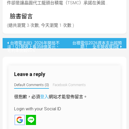
件卻是讓晶圓代工龍頭台積電（TSMC）承諾在美國…
臉書留言
(總共瀏覽 3 次數, 今天瀏覽 1 次數 )
文
台積電法說》2026年開局不
台積電估2026資本支出超預
淡！Q1營收上看358億美元、
期！ 全年營收增3成
毛利率挑戰65%
章
導
Leave a reply
覽
Default Comments (0)
Facebook Comments
很抱歉，必須
登入
網站才能發佈留言。
Login with your Social ID