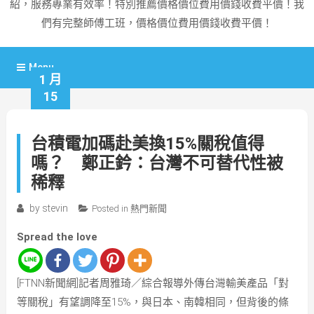
紹，服務專業有效率！特別推薦價格價位費用價錢收費平價！我
們有完整師傅工班，價格價位費用價錢收費平價！
Menu
1 月
15
台積電加碼赴美換15%關稅值得
嗎？ 鄭正鈐：台灣不可替代性被
稀釋
by
stevin
Posted in
熱門新聞
Spread the love
[FTNN新聞網]記者周雅琦／綜合報導外傳台灣輸美產品「對
等關稅」有望調降至15%，與日本、南韓相同，但背後的條