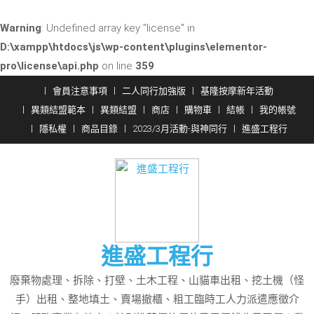
Warning
: Undefined array key "license" in
D:\xampp\htdocs\js\wp-content\plugins\elementor-
pro\license\api.php
on line
359
Skip
會員注意事項
二人同行加強版
基隆按摩新年活動
to
異類結盟範本
異類結盟
商店
購物車
結帳
我的帳號
content
隱私權
商品目錄
2023/3月活動-與神同行
進盛工程行
進盛工程行
廢棄物處理、拆除、打壁、土木工程、山貓車出租、挖土機（怪
手）出租、整地填土、賣場撤櫃、粗工臨時工人力派遣應徵介