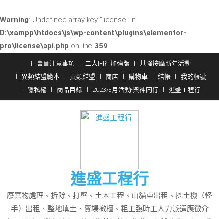
Warning
: Undefined array key "license" in
D:\xampp\htdocs\js\wp-content\plugins\elementor-
pro\license\api.php
on line
359
Skip
會員注意事項
二人同行加強版
基隆按摩新年活動
to
異類結盟範本
異類結盟
商店
購物車
結帳
我的帳號
content
隱私權
商品目錄
2023/3月活動-與神同行
進盛工程行
進盛工程行
廢棄物處理、拆除、打壁、土木工程、山貓車出租、挖土機（怪
手）出租、整地填土、賣場撤櫃、粗工臨時工人力派遣應徵介