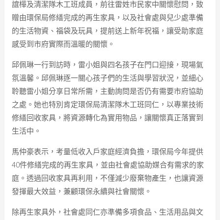
誼樺及清潔隊木工班成員，前往雷姓市民家中關懷慰問，致
贈由環保局修繕完成的再生家具，以及社會處與兒少處準備
的生活物資、福袋及玩具，提前送上新年祝福，讓受助家庭
感受到市府實際而溫暖的關懷。
邱佩琳一行到訪時，雷小姐與四名孩子在門口迎接，現場氣
氛溫馨。邱佩琳逐一關心孩子們的生活與學習狀況，並細心
聆聽雷小姐分享日常所需，主動詢問是否仍有需要市府協助
之處。她也特別肯定環保局清潔隊木工班同仁，以專業技術
修繕回收家具，將資源轉化為實用物品，讓關懷真正落實到
生活中。
馬仲豪表示，考量低收入戶家庭經濟負擔，環保局今年提供
40件修繕完成的再生家具，並由社會處協助媒合有需求的家
庭。透過回收家具再利用，不僅減少廢棄物產生，也讓資源
發揮最大效益，兼顧環保永續與社會關懷。
除再生家具外，社會處同仁亦準備多項食品、生活用品與文