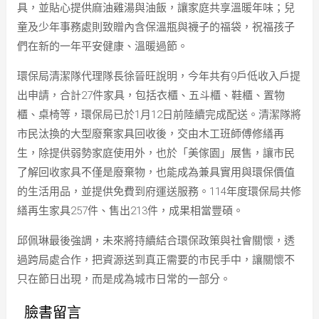
具，並貼心提供麻油雞湯與油飯，讓家庭共享溫暖年味；兒
童及少年事務處則致贈內含保溫瓶與襪子的福袋，祝福孩子
們在新的一年平安健康、溫暖過節。
環保局清潔隊代理隊長徐晉旺說明，今年共有9戶低收入戶提
出申請，合計27件家具，包括衣櫃、五斗櫃、鞋櫃、置物
櫃、桌椅等，環保局已於1月12日前陸續完成配送。清潔隊將
市民汰換的大型廢棄家具回收後，交由木工班師傅修繕再
生，除提供弱勢家庭使用外，也於「美傢園」展售，讓市民
了解回收家具不僅是廢棄物，也能成為兼具實用與環保價值
的生活用品，並提供免費到府運送服務。114年度環保局共修
繕再生家具257件、售出213件，成果相當豐碩。
邱佩琳最後強調，未來將持續結合環保政策與社會關懷，透
過跨局處合作，把資源送到真正需要的市民手中，讓關懷不
只在節日出現，而是成為城市日常的一部分。
臉書留言