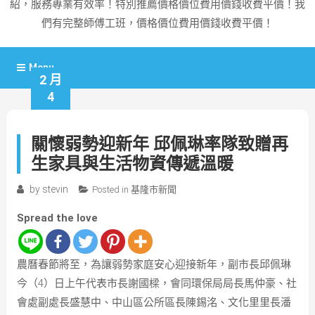
紹，服務專業有效率！特別推薦價格價位費用價錢收費平價！我
們有完整師傅工班，價格價位費用價錢收費平價！
Menu
2 月
4
關懷弱勢迎新年 邱佩琳率隊致贈再
生家具與生活物資傳遞溫暖
by
stevin
Posted in
基隆市新聞
Spread the love
農曆春節將至，為讓弱勢家庭安心迎接新年，副市長邱佩琳
今（4）日上午代表市長謝國樑，會同環保局局長馬仲豪、社
會處副處長盛慧中、中山區公所區長陳錫洺、文化里里長潘