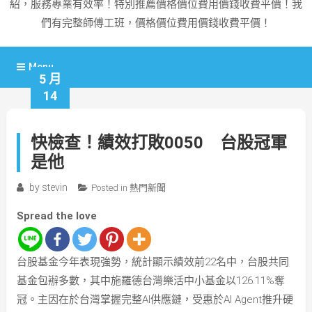
紹，服務專業有效率！特別推薦價格價位費用價錢收費平價！我
們有完整師傅工班，價格價位費用價錢收費平價！
Menu
5 月
14
快檢查！績效打敗0050 台股冠軍
是他
by
stevin
Posted in
熱門新聞
Spread the love
台股基金今年表現強勢，統計顯示績效前22名中，台股共同
基金包辦多數，其中施羅德台灣樂活中小基金以126.11%奪
冠。主因在於台灣掌握完整AI供應鏈，受惠於AI Agent推升硬