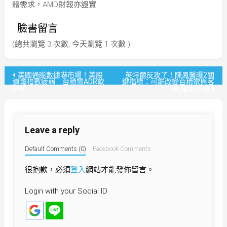
體需求，AMD財報亦證實
臉書留言
(總共瀏覽 3 次數, 今天瀏覽 1 次數 )
文
美國通膨數據嚇市場！美股
英特爾反攻了！陳鳳馨曝2關
道瓊指數疲弱 台積電ADR軟
鍵指標：可能改變台積電與客
趴趴
戶的議價結構
章
導
Leave a reply
覽
Default Comments (0)
Facebook Comments
很抱歉，必須
登入
網站才能發佈留言。
Login with your Social ID