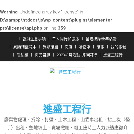
Warning
: Undefined array key "license" in
D:\xampp\htdocs\js\wp-content\plugins\elementor-
pro\license\api.php
on line
359
Skip
會員注意事項
二人同行加強版
基隆按摩新年活動
to
異類結盟範本
異類結盟
商店
購物車
結帳
我的帳號
content
隱私權
商品目錄
2023/3月活動-與神同行
進盛工程行
進盛工程行
廢棄物處理、拆除、打壁、土木工程、山貓車出租、挖土機（怪
手）出租、整地填土、賣場撤櫃、粗工臨時工人力派遣應徵介