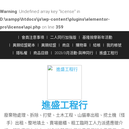
Warning
: Undefined array key "license" in
D:\xampp\htdocs\js\wp-content\plugins\elementor-
pro\license\api.php
on line
359
Skip
會員注意事項
二人同行加強版
基隆按摩新年活動
to
異類結盟範本
異類結盟
商店
購物車
結帳
我的帳號
content
隱私權
商品目錄
2023/3月活動-與神同行
進盛工程行
進盛工程行
廢棄物處理、拆除、打壁、土木工程、山貓車出租、挖土機（怪
手）出租、整地填土、賣場撤櫃、粗工臨時工人力派遣應徵介