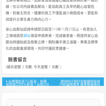
沈靜芬署長指出，血壓管理是遠離心腦血管疾病的第一道防
線，在公司內設置血壓站，能協助員工及早防範心血管危
機，對雇主而言，健康的員工不僅能減少病假成本，更能有
效提升企業生產力與向心力。
安心血壓站認證申請即日起至115年11月27日止，有意加入
之場域請至
網址
填寫申請表單，完成審查後，將提供安心血
壓站辨識貼紙及衛教立牌，期盼攜手建立溫暖、專業且標準
化的血壓量測環境，共同守護民眾健康。
臉書留言
(總共瀏覽 2 次數, 今天瀏覽 1 次數 )
文
台積電配息7元新高，股價
健保NGS資料收載機制銜接
若跌破2200元能買？台股520
FHIR國際標準 精準醫療邁向
關鍵周，股海老手指路怎麼操
數位新里程
章
作：多空警戒線看它
導