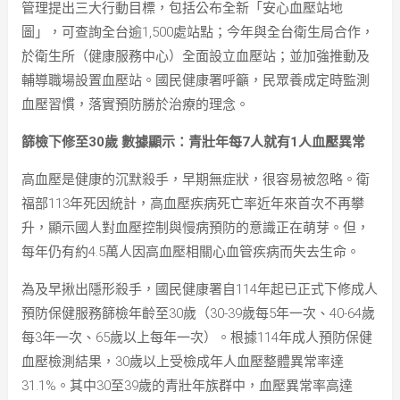
管理提出三大行動目標，包括公布全新「安心血壓站地
圖」，可查詢全台逾1,500處站點；今年與全台衛生局合作，
於衛生所（健康服務中心）全面設立血壓站；並加強推動及
輔導職場設置血壓站。國民健康署呼籲，民眾養成定時監測
血壓習慣，落實預防勝於治療的理念。
篩檢下修至
30
歲
數據顯示：青壯年每
7
人就有
1
人血壓異常
高血壓是健康的沉默殺手，早期無症狀，很容易被忽略。衛
福部113年死因統計，高血壓疾病死亡率近年來首次不再攀
升，顯示國人對血壓控制與慢病預防的意識正在萌芽。但，
每年仍有約4.5萬人因高血壓相關心血管疾病而失去生命。
為及早揪出隱形殺手，國民健康署自114年起已正式下修成人
預防保健服務篩檢年齡至30歲（30-39歲每5年一次、40-64歲
每3年一次、65歲以上每年一次）。根據114年成人預防保健
血壓檢測結果，30歲以上受檢成年人血壓整體異常率達
31.1%。其中30至39歲的青壯年族群中，血壓異常率高達