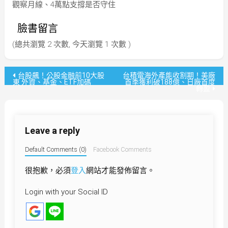
觀察月線、4萬點支撐是否守住
臉書留言
(總共瀏覽 2 次數, 今天瀏覽 1 次數 )
文
台股飆！公股金融前10大股
台積電海外產能收割期！美廠
東 外資、基金、ETF加碼
首季獲利破188億、日廠首度
轉盈
章
導
Leave a reply
覽
Default Comments (0)
Facebook Comments
很抱歉，必須
登入
網站才能發佈留言。
Login with your Social ID