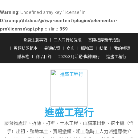
Warning
: Undefined array key "license" in
D:\xampp\htdocs\js\wp-content\plugins\elementor-
pro\license\api.php
on line
359
Skip
會員注意事項
二人同行加強版
基隆按摩新年活動
to
異類結盟範本
異類結盟
商店
購物車
結帳
我的帳號
content
隱私權
商品目錄
2023/3月活動-與神同行
進盛工程行
進盛工程行
廢棄物處理、拆除、打壁、土木工程、山貓車出租、挖土機（怪
手）出租、整地填土、賣場撤櫃、粗工臨時工人力派遣應徵介