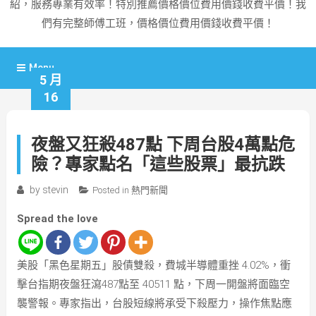
紹，服務專業有效率！特別推薦價格價位費用價錢收費平價！我
們有完整師傅工班，價格價位費用價錢收費平價！
Menu
5 月
16
夜盤又狂殺487點 下周台股4萬點危
險？專家點名「這些股票」最抗跌
by
stevin
Posted in
熱門新聞
Spread the love
美股「黑色星期五」股債雙殺，費城半導體重挫 4.02%，衝
擊台指期夜盤狂瀉487點至 40511 點，下周一開盤將面臨空
襲警報。專家指出，台股短線將承受下殺壓力，操作焦點應