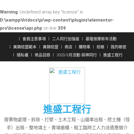
Warning
: Undefined array key "license" in
D:\xampp\htdocs\js\wp-content\plugins\elementor-
pro\license\api.php
on line
359
Skip
會員注意事項
二人同行加強版
基隆按摩新年活動
to
異類結盟範本
異類結盟
商店
購物車
結帳
我的帳號
content
隱私權
商品目錄
2023/3月活動-與神同行
進盛工程行
進盛工程行
廢棄物處理、拆除、打壁、土木工程、山貓車出租、挖土機（怪
手）出租、整地填土、賣場撤櫃、粗工臨時工人力派遣應徵介