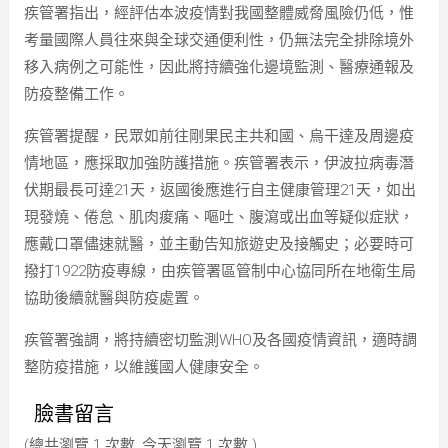
疾管署指出，經評估本波疫情對我國整體威脅風險仍低，惟
考量國際人員往來與全球交通便利性，仍無法完全排除境外
移入病例之可能性，因此將持續強化邊境監測、醫療通報及
防疫整備工作。
疾管署提醒，民眾如前往剛果民主共和國、烏干達及周邊疫
情地區，應採取加強防護措施。疾管署表示，伊波拉病毒潛
伏期最長可達21天，返國後應進行自主健康管理21天，如出
現發燒、倦怠、肌肉痠痛、嘔吐、腹瀉或出血等疑似症狀，
應戴口罩儘速就醫，並主動告知旅遊史及接觸史；必要時可
撥打1922防疫專線，由疾管署區管制中心協同所在地衛生局
協助後續就醫與防疫處置。
疾管署強調，將持續密切監測WHO及各國疫情資訊，適時調
整防疫措施，以維護國人健康安全。
臉書留言
(總共瀏覽 1 次數, 今天瀏覽 1 次數 )