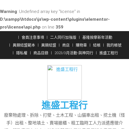
Warning
: Undefined array key "license" in
D:\xampp\htdocs\js\wp-content\plugins\elementor-
pro\license\api.php
on line
359
Skip
會員注意事項
二人同行加強版
基隆按摩新年活動
to
異類結盟範本
異類結盟
商店
購物車
結帳
我的帳號
content
隱私權
商品目錄
2023/3月活動-與神同行
進盛工程行
進盛工程行
廢棄物處理、拆除、打壁、土木工程、山貓車出租、挖土機（怪
手）出租、整地填土、賣場撤櫃、粗工臨時工人力派遣應徵介