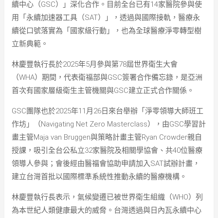
續中心（GSC）」深化合作。目前全台已有14家醫院參與使
用「永續加速器工具（SAT）」，透過與國際接軌，醫療永
續從口號落實為「國家級行動」，也為全球醫療淨零轉型樹
立新典範。
林慶豐執行長於2025年5月參與第78屆世界衛生大會
（WHA）期間，代表衛福部與GSC簽署合作備忘錄，是亞洲
首次有國家層級衛生主管機關與GSC建立正式合作關係。
GSC團隊也於2025年11月26日來台舉辦「淨零領導大師班工
作坊」（Navigating Net Zero Masterclass），由GSC學習計
畫主管Maja van Bruggen與策略計畫主管Ryan Crowder親自
授課，吸引全台公私立32家醫院及相關學協會、共40位醫療
領導人參與；會後經由醫福會協助申請加入SAT試辦計畫，
建立台灣首批以國際標準系統性推動永續的醫療機構。
林慶豐執行長表示，氣候變遷已被世界衛生組織（WHO）列
為本世紀人類健康最大的威脅。台灣透過與日內瓦永續中心