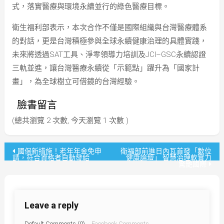
式，落實醫療與環境永續並行的綠色醫療目標。
衛生福利部表示，本次合作不僅是國際組織與台灣醫療體系
的對話，更是台灣積極參與全球永續健康治理的具體實踐，
未來將透過SAT工具、淨零領導力培訓及JCI–GSC永續認證
三軌並進，讓台灣醫療永續從「示範點」躍升為「國家計
畫」，為全球樹立可借鏡的台灣經驗。
臉書留言
(總共瀏覽 2 次數, 今天瀏覽 1 次數 )
文
國保新措施！老年年金免申
衛福部前進日內瓦首發「數位
請，符合資格者自動發給
健康論壇」 智慧治理軟實力
驚艷國際
章
導
Leave a reply
覽
Default Comments (0)
Facebook Comments