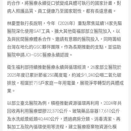
的合作，將醫療永續從口號變成具體可執行的國家計畫，對
病人照護品質、員工健康乃至國家韌性，都有長遠意義。
林慶豐執行長說明，今年（2026年）重點聚焦延續14家先驅
醫院深化使用SAT工具、擴大其他衛福部部立醫院加入，以
及與民間醫療體系合作、邀請有意願的醫院投入，同時籌組
台灣在地化的GSC夥伴團隊，作為長期推動的支點，並協助
醫院申請JCI–GSC醫療永續認證。
衛生福利部持續推動醫療永續與循環經濟，26家部立醫院於
2025年度已累計節省250萬度電，約減少1,240公噸二氧化碳
排放，相當於715戶家庭一年用電量，展現淨零轉型的具體成
果。
以部立臺北醫院為例，積極推動資源循環再利用，2024年共
回收再利用醫療塑膠22,370公斤、玻璃藥品容器17,610公斤
及水洗紙漿紙類40,440公斤，透過病房分類、消毒清潔、再
製加工及院內循環使用等流程，建立醫療廢棄物資源化模