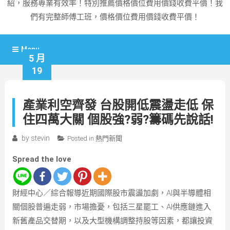
紹，服務專業有效率！特別推薦價格價位費用價錢收費平價！我
們有完整師傅工班，價格價位費用價錢收費平價！
Menu
5 月
19
產業利空齊發 台股開低震盪走低 保
住四萬大關 個股強?弱?籌碼先說話!
by
stevin
Posted in
熱門新聞
Spread the love
財經中心／綜合報導近期國際股市震盪加劇，AI與半導體相
關個股普遍走弱，市場擔憂，包括三星罷工、AI供應鏈進入
新舊產品交替期，以及大型機構調整持股等因素，都讓投資