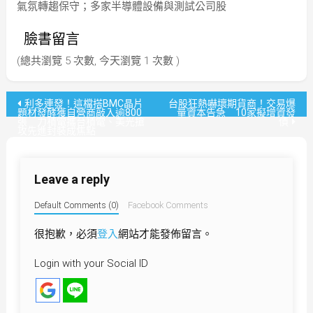
氣氛轉趨保守；多家半導體設備與測試公司股
臉書留言
(總共瀏覽 5 次數, 今天瀏覽 1 次數 )
文
利多連發！這檔搭BMC晶片
台股狂熱嚇壞期貨商！交易爆
題材發酵獲自營商敲入逾800
量資本告急 10家擬增資發
張 力積電攜台積電、美光搶
債
章
攻先進封裝成焦點
導
Leave a reply
覽
Default Comments (0)
Facebook Comments
很抱歉，必須
登入
網站才能發佈留言。
Login with your Social ID