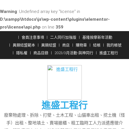
Warning
: Undefined array key "license" in
D:\xampp\htdocs\js\wp-content\plugins\elementor-
pro\license\api.php
on line
359
Skip
會員注意事項
二人同行加強版
基隆按摩新年活動
to
異類結盟範本
異類結盟
商店
購物車
結帳
我的帳號
content
隱私權
商品目錄
2023/3月活動-與神同行
進盛工程行
進盛工程行
廢棄物處理、拆除、打壁、土木工程、山貓車出租、挖土機（怪
手）出租、整地填土、賣場撤櫃、粗工臨時工人力派遣應徵介