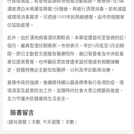
行冒險滅鼠；若發現鼠類排泄物或活動痕跡，應使用1比9高
濃度漂白水噴灑並靜置5分鐘後，再進行清理消毒。若有滅鼠
或環境消毒需求，可透過1999市民熱線通報，由市府相關單
位協助處理。
此外，由於漢他病毒潛伏期較長，本案從遭鼠咬至發病約近1
個月，屬典型潛伏期案例。市府表示，早於4月底至5月初期
間，即已主動發文提醒各醫療院所、廟口管委會及中央駐基
單位提高警覺，也呼籲民眾如曾遭老鼠咬傷或有相關接觸
史，就醫時務必主動告知醫師，以利及早診斷與治療。
基隆市政府強調，後續將持續以最高標準執行各項防疫、環
境清潔及鼠害防治工作，並隨時向社會大眾公開最新進度，
全力守護市民健康與生活安全。
臉書留言
(總共瀏覽 2 次數, 今天瀏覽 1 次數 )