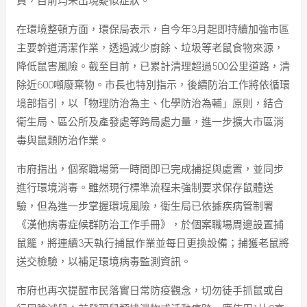
員，目前均未出現疑似症狀。
在環境整頓方面，環保局表示，自今年3月起即持續加強市區
主要幹道清潔作業，透過減少廚餘、垃圾等老鼠食物來源，
降低鼠害風險。截至目前，已累計清理超過500公里道路，清
除近600噸廢棄物。市長也特別指示，後續防治工作將依循環
境部指引，以「物理防治為主、化學防治為輔」原則，結合
衛生局、區公所及產發處等跨局處力量，進一步擴大市區消
毒與鼠類防治作業。
市府指出，個案職場第一時間即已完成捕捉與處置，並同步
進行環境消毒。雖然現行標準流程未強制要求保存鼠體送
驗，但為進一步掌握環境風險，衛生局已依據疾病管制署
《漢他病毒症候群防治工作手冊》，於個案職場周邊設置捕
鼠籠，將連續3天執行捕鼠作業並每日更換設備；捕獲老鼠將
送交檢驗，以補足環境病毒監測資訊。
市府也再次提醒市民落實日常防疫觀念，切勿徒手抓鼠或自