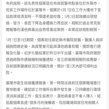
市府說明，該名男性個案居住地與就醫地點皆位於外縣市，
但其工作場所位於基隆市。個案於4月7日在工作大樓地下室
協助環境清潔時，不慎遭老鼠咬傷；5月2日起陸續出現發
燒、發冷、食慾下降及身體無力等症狀。相較於過去常見新
聞報導的漢他病毒出血熱等重症案例，本案症狀相對輕微。
5月7日至8日期間，個案前往鄰近縣市醫院就醫，醫護人員詳
細詢問病史後，高度警覺可能與漢他病毒有關，隨即進行通
報及化驗。初步化驗結果於昨日中午出爐，基隆市政府隨即
透過跨縣市通報機制接獲通知，並立即展開相關防疫應變。
目前個案健康狀況已明顯改善，預計1至2天內即可順利出
院。
基隆市衛生局接獲通報後，第一時間派員前往個案職場進行
實地勘查，確認該工作場所自事件發生後，已持續進行環境
清消與滅鼠工作。衛生局表示，漢他病毒並不會人傳人，經
追蹤個案長達1個多月的接觸者，包括職場與居住地相關人