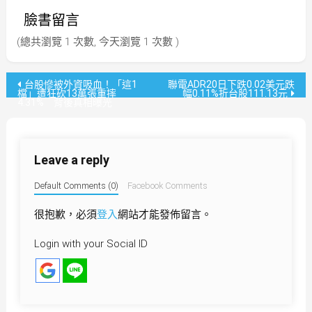
臉書留言
(總共瀏覽 1 次數, 今天瀏覽 1 次數 )
文
台股慘被外資吸血！「這1
聯電ADR20日下跌0.02美元跌
檔」遭狂砍13萬張重摔
幅0.11%折台股111.13元
4.31% 背後真相曝光
章
導
Leave a reply
覽
Default Comments (0)
Facebook Comments
很抱歉，必須
登入
網站才能發佈留言。
Login with your Social ID