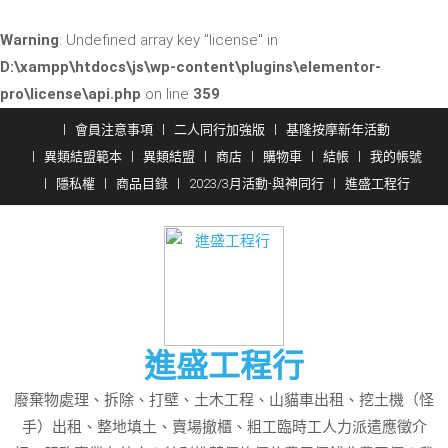
Warning
: Undefined array key "license" in
D:\xampp\htdocs\js\wp-content\plugins\elementor-
pro\license\api.php
on line
359
Skip
會員注意事項
二人同行加強版
基隆按摩新年活動
to
異類結盟範本
異類結盟
商店
購物車
結帳
我的帳號
content
隱私權
商品目錄
2023/3月活動-與神同行
進盛工程行
進盛工程行
廢棄物處理、拆除、打壁、土木工程、山貓車出租、挖土機（怪
手）出租、整地填土、賣場撤櫃、粗工臨時工人力派遣應徵介