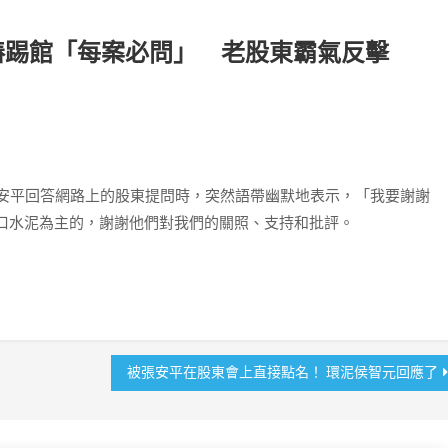
樁踢館「每案必問」 老股東霸氣反擊
張安平回答網路上的股東提問時，突然語帶幽默地表示，「我要謝謝
口水泥為主的，謝謝他們對我們的關照、支持和批評。
被張安平在股東會上直接點名！ 環泥侯智元回應了