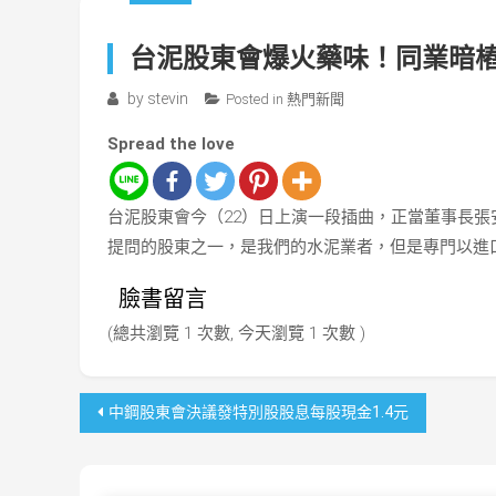
台泥股東會爆火藥味！同業暗
by
stevin
Posted in
熱門新聞
Spread the love
台泥股東會今（22）日上演一段插曲，正當董事長
提問的股東之一，是我們的水泥業者，但是專門以進
臉書留言
(總共瀏覽 1 次數, 今天瀏覽 1 次數 )
文
中鋼股東會決議發特別股股息每股現金1.4元
章