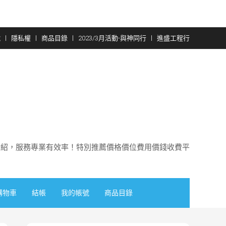
號
隱私權
商品目錄
2023/3月活動-與神同行
進盛工程行
介紹，服務專業有效率！特別推薦價格價位費用價錢收費平
購物車
結帳
我的帳號
商品目錄