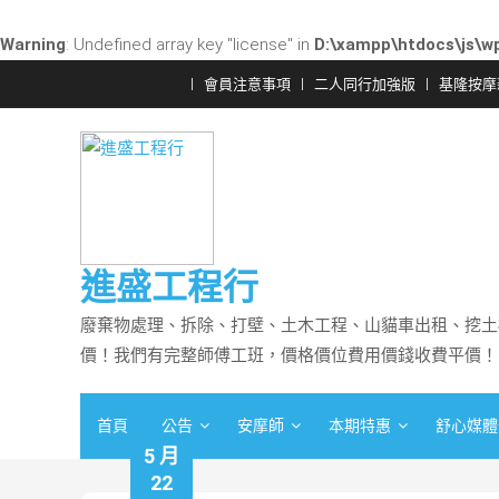
Warning
: Undefined array key "license" in
D:\xampp\htdocs\js\wp
Skip
會員注意事項
二人同行加強版
基隆按摩
to
content
進盛工程行
廢棄物處理、拆除、打壁、土木工程、山貓車出租、挖土
價！我們有完整師傅工班，價格價位費用價錢收費平價！
首頁
公告
安摩師
本期特惠
舒心媒體
5 月
22