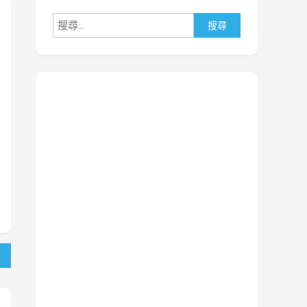
搜
尋
關
鍵
字: