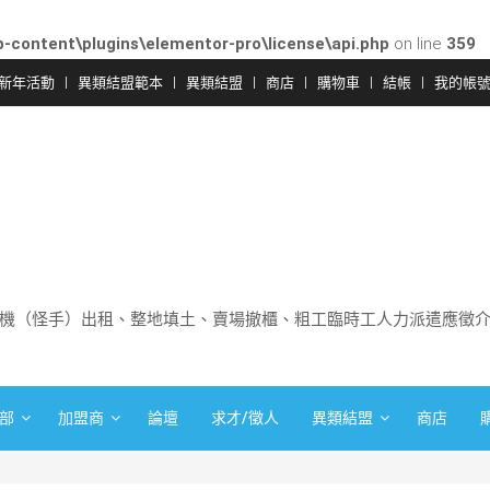
-content\plugins\elementor-pro\license\api.php
on line
359
新年活動
異類結盟範本
異類結盟
商店
購物車
結帳
我的帳
機（怪手）出租、整地填土、賣場撤櫃、粗工臨時工人力派遣應徵
部
加盟商
論壇
求才/徵人
異類結盟
商店