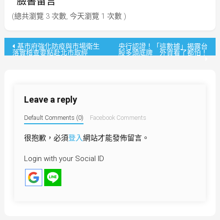
臉書留言
(總共瀏覽 3 次數, 今天瀏覽 1 次數 )
文
基市府強化防疫與市場衛生
央行認證！「這數據」揭露台
落實稽查要點赴北市取經
股多頭底牌 外資看了都怕！
章
導
Leave a reply
覽
Default Comments (0)
Facebook Comments
很抱歉，必須
登入
網站才能發佈留言。
Login with your Social ID