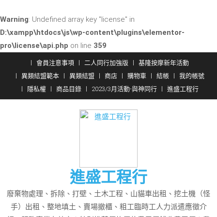
Warning
: Undefined array key "license" in
D:\xampp\htdocs\js\wp-content\plugins\elementor-
pro\license\api.php
on line
359
Skip
會員注意事項
二人同行加強版
基隆按摩新年活動
to
異類結盟範本
異類結盟
商店
購物車
結帳
我的帳號
content
隱私權
商品目錄
2023/3月活動-與神同行
進盛工程行
進盛工程行
廢棄物處理、拆除、打壁、土木工程、山貓車出租、挖土機（怪
手）出租、整地填土、賣場撤櫃、粗工臨時工人力派遣應徵介