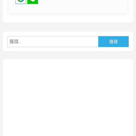
搜
尋
關
鍵
字: