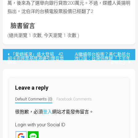
萬，後來為了選舉向銀行貸款200萬元。不過，媒體人黃揚明
指出，沈伯洋的台積電股票股價已經翻了2
臉書留言
(總共瀏覽 1 次數, 今天瀏覽 1 次數 )
文
「愛嶼搖滾」盛大登場 42
AI繼續帶台股衝？黃仁勳抵台
組卡司齊聚基隆港邊引爆音樂
洩口風：台灣供應鏈「下半年
熱潮
會很忙」
章
導
Leave a reply
覽
Default Comments (0)
Facebook Comments
很抱歉，必須
登入
網站才能發佈留言。
Login with your Social ID