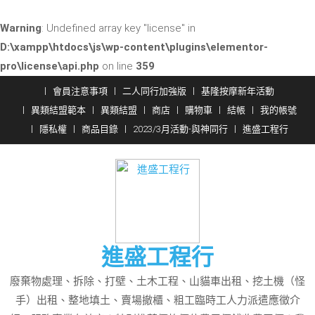
Warning
: Undefined array key "license" in
D:\xampp\htdocs\js\wp-content\plugins\elementor-
pro\license\api.php
on line
359
Skip
會員注意事項
二人同行加強版
基隆按摩新年活動
to
異類結盟範本
異類結盟
商店
購物車
結帳
我的帳號
content
隱私權
商品目錄
2023/3月活動-與神同行
進盛工程行
進盛工程行
廢棄物處理、拆除、打壁、土木工程、山貓車出租、挖土機（怪
手）出租、整地填土、賣場撤櫃、粗工臨時工人力派遣應徵介