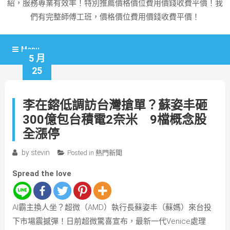
紹，服務專業有效率！特別推薦價格價位費用價錢收費平價！我
們有完整師傅工班，價格價位費用價錢收費平價！
Menu
5 月
25
李在鎔低調訪台灣搶單？蘇姿丰砸
300億包台積電2奈米 9檔概念股
全漲停
by
stevin
Posted in
熱門新聞
Spread the love
AI霸主換人坐？超微（AMD）執行長蘇姿丰（蘇媽）來台投
下市場震撼彈！日前超微驚喜宣布，最新一代Venice處理