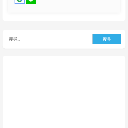
搜
尋
關
鍵
字: