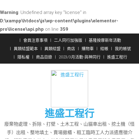
Warning
: Undefined array key "license" in
D:\xampp\htdocs\js\wp-content\plugins\elementor-
pro\license\api.php
on line
359
Skip
會員注意事項
二人同行加強版
基隆按摩新年活動
to
異類結盟範本
異類結盟
商店
購物車
結帳
我的帳號
content
隱私權
商品目錄
2023/3月活動-與神同行
進盛工程行
進盛工程行
廢棄物處理、拆除、打壁、土木工程、山貓車出租、挖土機（怪
手）出租、整地填土、賣場撤櫃、粗工臨時工人力派遣應徵介