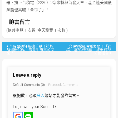
器，搶下台積電（2330）2奈米製程首發大單，甚至連美國廠
產能也高喊「全包了」！
臉書留言
(總共瀏覽 1 次數, 今天瀏覽 1 次數 )
文
台股單週狂飆逾千點！這族
台股9檔飆股抓去關！「這
群爆衝10% 最兇牛市真的回
檔」連20根漲停 被重罰25
來了
分鐘撮合
章
導
Leave a reply
覽
Default Comments (0)
Facebook Comments
很抱歉，必須
登入
網站才能發佈留言。
Login with your Social ID