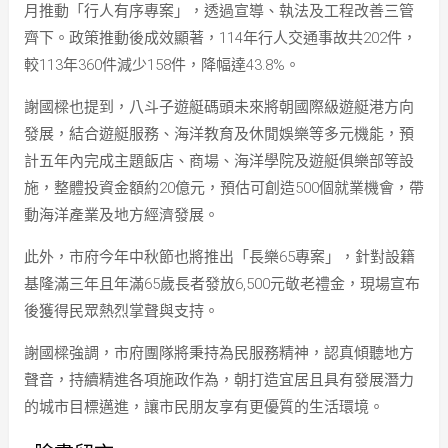
月推動「行人有序專案」，透過宣導、執法及工程改善三管
齊下。政策推動後成效顯著，114年行人交通事故共202件，
較113年360件減少158件，降幅達43.8%。
謝國樑也提到，八斗子遊艇碼頭未來將朝國際級遊艇港方向
發展，結合遊艇服務、海洋教育及休閒娛樂等多元機能，預
計五年內完成主題飯店、商場、海洋學院及遊艇俱樂部等設
施，整體投資金額約20億元，預估可創造500個就業機會，帶
動海洋產業及地方經濟發展。
此外，市府今年中秋節也將推出「長樂65專案」，針對設籍
基隆滿三年且年滿65歲長者發放6,500元敬老禮金，現場宣布
後獲得民眾熱烈掌聲與支持。
謝國樑強調，市府團隊將秉持為民服務精神，認真傾聽地方
聲音，持續精進各項施政作為，朝打造宜居且具有發展潛力
的城市目標邁進，讓市民朋友享有更優質的生活環境。