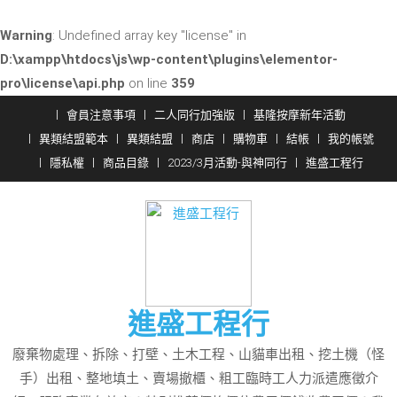
Warning
: Undefined array key "license" in
D:\xampp\htdocs\js\wp-content\plugins\elementor-
pro\license\api.php
on line
359
Skip
會員注意事項
二人同行加強版
基隆按摩新年活動
to
異類結盟範本
異類結盟
商店
購物車
結帳
我的帳號
content
隱私權
商品目錄
2023/3月活動-與神同行
進盛工程行
進盛工程行
廢棄物處理、拆除、打壁、土木工程、山貓車出租、挖土機（怪
手）出租、整地填土、賣場撤櫃、粗工臨時工人力派遣應徵介