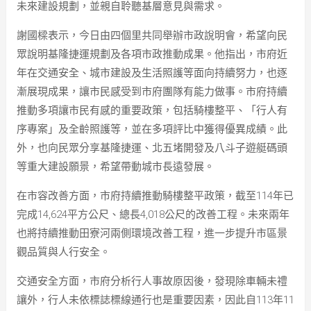
未來建設規劃，並親自聆聽基層意見與需求。
謝國樑表示，今日由四個里共同舉辦市政說明會，希望向民
眾說明基隆捷運規劃及各項市政推動成果。他指出，市府近
年在交通安全、城市建設及生活照護等面向持續努力，也逐
漸展現成果，讓市民感受到市府團隊有能力做事。市府持續
推動多項讓市民有感的重要政策，包括騎樓整平、「行人有
序專案」及全齡照護等，並在多項評比中獲得優異成績。此
外，也向民眾分享基隆捷運、北五堵開發及八斗子遊艇碼頭
等重大建設願景，希望帶動城市長遠發展。
在市容改善方面，市府持續推動騎樓整平政策，截至114年已
完成14,624平方公尺、總長4,018公尺的改善工程。未來兩年
也將持續推動田寮河兩側環境改善工程，進一步提升市區景
觀品質與人行安全。
交通安全方面，市府分析行人事故原因後，發現除車輛未禮
讓外，行人未依標誌標線通行也是重要因素，因此自113年11