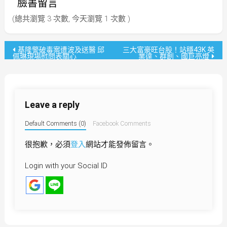
臉書留言
(總共瀏覽 3 次數, 今天瀏覽 1 次數 )
文
基隆警破毒案遭波及送醫 邱
三大富豪旺台股！站穩43K 英
佩琳現場慰問表關心
業達、群創、國巨亮燈
章
導
Leave a reply
覽
Default Comments (0)
Facebook Comments
很抱歉，必須
登入
網站才能發佈留言。
Login with your Social ID