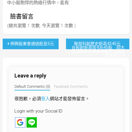
中小股剽悍的熱絡行情中，能有
臉書留言
(總共瀏覽 1 次數, 今天瀏覽 1 次數 )
文
伸興股東會通過配息5元
聯發科創歷史新高4245元
台股創新高收43645點 四大
雲端服務供應商帶動AI狂潮能
章
走多遠？
導
Leave a reply
覽
Default Comments (0)
Facebook Comments
很抱歉，必須
登入
網站才能發佈留言。
Login with your Social ID