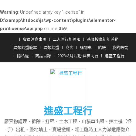
Warning
: Undefined array key "license" in
D:\xampp\htdocs\js\wp-content\plugins\elementor-
pro\license\api.php
on line
359
Skip
會員注意事項
二人同行加強版
基隆按摩新年活動
to
異類結盟範本
異類結盟
商店
購物車
結帳
我的帳號
content
隱私權
商品目錄
2023/3月活動-與神同行
進盛工程行
進盛工程行
廢棄物處理、拆除、打壁、土木工程、山貓車出租、挖土機（怪
手）出租、整地填土、賣場撤櫃、粗工臨時工人力派遣應徵介