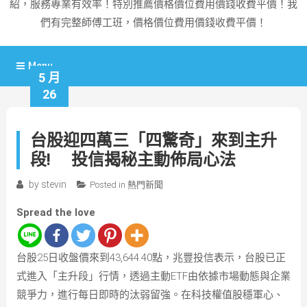
紹，服務專業有效率！特別推薦價格價位費用價錢收費平價！我
們有完整師傅工班，價格價位費用價錢收費平價！
Menu
5 月
26
台股迎四萬三「四驚奇」來到主升
段! 投信揭秘主動佈局心法
by
stevin
Posted in
熱門新聞
Spread the love
台股25日收盤價來到43,644.40點，兆豐投信表示，台股已正
式進入「主升段」行情，透過主動ETF由依據市場動態與企業
競爭力，進行每日即時的汰弱留強。在科技權值股穩軍心、