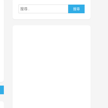
搜
尋
關
鍵
字: