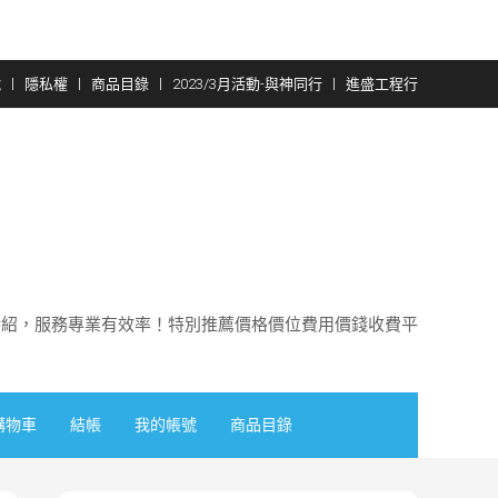
號
隱私權
商品目錄
2023/3月活動-與神同行
進盛工程行
介紹，服務專業有效率！特別推薦價格價位費用價錢收費平
購物車
結帳
我的帳號
商品目錄