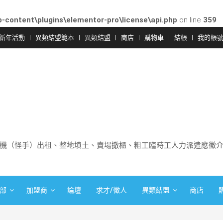
-content\plugins\elementor-pro\license\api.php
on line
359
新年活動
異類結盟範本
異類結盟
商店
購物車
結帳
我的帳
機（怪手）出租、整地填土、賣場撤櫃、粗工臨時工人力派遣應徵
部
加盟商
論壇
求才/徵人
異類結盟
商店