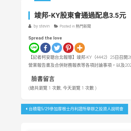
竣邦-KY股東會通過配息3.5元
by
stevin
Posted in
熱門新聞
Spread the love
【記者柯安聰台北報導】竣邦-KY（4442）25日召開
營業報告書及合併財務報表等各項討論事項，以及20
臉書留言
(總共瀏覽 1 次數, 今天瀏覽 1 次數 )
文
台積電5/29參加摩根士丹利證所舉辦之投資人說明會
章