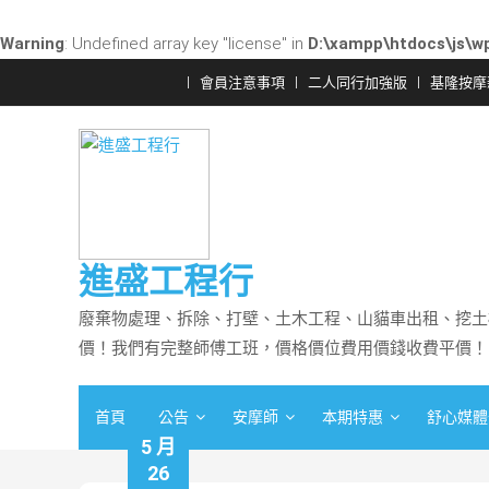
Warning
: Undefined array key "license" in
D:\xampp\htdocs\js\wp
Skip
會員注意事項
二人同行加強版
基隆按摩
to
content
進盛工程行
廢棄物處理、拆除、打壁、土木工程、山貓車出租、挖土
價！我們有完整師傅工班，價格價位費用價錢收費平價！
首頁
公告
安摩師
本期特惠
舒心媒體
5 月
26