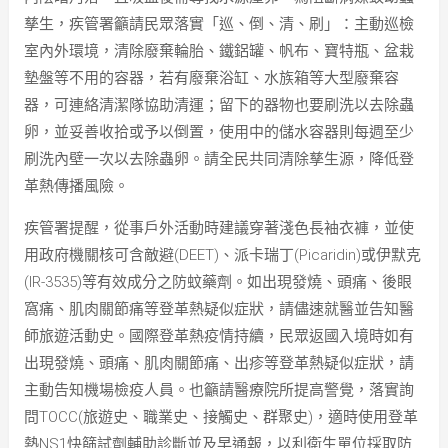
孳生，疾管署籲請民眾落實「巡、倒、清、刷」：主動巡檢
室內外環境，清除廢棄輪胎、鐵鋁罐、帆布、寶特瓶、盆栽
墊盤等不用的容器，若有廢棄浴缸、水族箱等大型廢棄容
器，可連絡清潔隊協助清運；留下的器物也要刷洗以去除蟲
卵，並妥善收拾或予以倒置，使用中的儲水容器則每週至少
刷洗內壁一次以去除蟲卵。請全民共同清除孳生源，降低登
革熱傳播風險。
疾管署提醒，從事戶外活動時建議穿著淺色長袖衣褲，並使
用政府機關核可含敵避(DEET)、派卡瑞丁(Picaridin)或伊默克
(IR-3535)等有效成分之防蚊藥劑。如出現發燒、頭痛、後眼
窩痛、肌肉關節痛等登革熱疑似症狀，請儘速就醫並告知醫
師旅遊活動史。國際登革熱疫情持續，民眾返國入境時如有
出現發燒、頭痛、肌肉關節痛、出疹等登革熱疑似症狀，請
主動告知機場檢疫人員。也籲請醫療院所提高警覺，落實詢
問TOCC(旅遊史、職業史、接觸史、群聚史)，適時使用登革
熱NS1快篩試劑輔助診斷並及早通報，以利衛生單位採取防