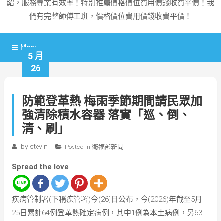
紹，服務專業有效率！特別推薦價格價位費用價錢收費平價！我
們有完整師傅工班，價格價位費用價錢收費平價！
Menu
5 月
26
防範登革熱 梅雨季節期間請民眾加
強清除積水容器 落實「巡、倒、
清、刷」
by
stevin
Posted in
衛福部新聞
Spread the love
疾病管制署(下稱疾管署)今(26)日公布，今(2026)年截至5月
25日累計64例登革熱確定病例，其中1例為本土病例，另63