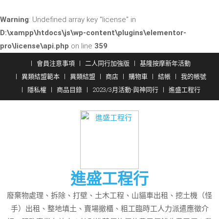
Warning
: Undefined array key "license" in
D:\xampp\htdocs\js\wp-content\plugins\elementor-
pro\license\api.php
on line
359
Skip
會員注意事項
二人同行加強版
基隆按摩新年活動
to
異類結盟範本
異類結盟
商店
購物車
結帳
我的帳號
content
隱私權
商品目錄
2023/3月活動-與神同行
進盛工程行
進盛工程行
廢棄物處理、拆除、打壁、土木工程、山貓車出租、挖土機（怪
手）出租、整地填土、賣場撤櫃、粗工臨時工人力派遣應徵介