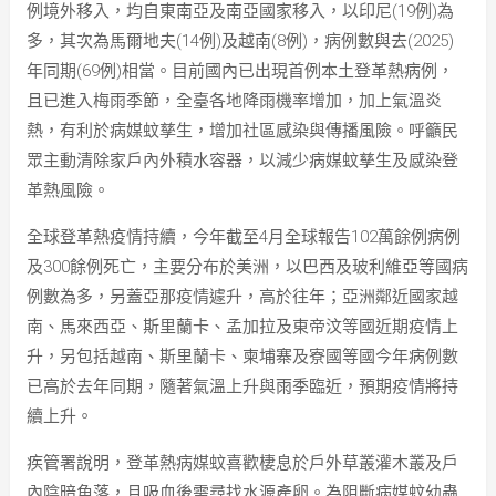
例境外移入，均自東南亞及南亞國家移入，以印尼(19例)為
多，其次為馬爾地夫(14例)及越南(8例)，病例數與去(2025)
年同期(69例)相當。目前國內已出現首例本土登革熱病例，
且已進入梅雨季節，全臺各地降雨機率增加，加上氣溫炎
熱，有利於病媒蚊孳生，增加社區感染與傳播風險。呼籲民
眾主動清除家戶內外積水容器，以減少病媒蚊孳生及感染登
革熱風險。
全球登革熱疫情持續，今年截至4月全球報告102萬餘例病例
及300餘例死亡，主要分布於美洲，以巴西及玻利維亞等國病
例數為多，另蓋亞那疫情遽升，高於往年；亞洲鄰近國家越
南、馬來西亞、斯里蘭卡、孟加拉及東帝汶等國近期疫情上
升，另包括越南、斯里蘭卡、柬埔寨及寮國等國今年病例數
已高於去年同期，隨著氣溫上升與雨季臨近，預期疫情將持
續上升。
疾管署說明，登革熱病媒蚊喜歡棲息於戶外草叢灌木叢及戶
內陰暗角落，且吸血後需尋找水源產卵。為阻斷病媒蚊幼蟲