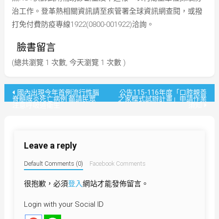
治工作。登革熱相關資訊請至疾管署全球資訊網查閱，或撥
打免付費防疫專線1922(0800-001922)洽詢。
臉書留言
(總共瀏覽 1 次數, 今天瀏覽 1 次數 )
文
國內出現今年首例流行性腦
公告115-116年度「口腔親善
脊髓膜炎死亡病例 籲請民眾
之家模式試辦計畫」申請作業
注意呼吸道衛生
須知
章
導
Leave a reply
覽
Default Comments (0)
Facebook Comments
很抱歉，必須
登入
網站才能發佈留言。
Login with your Social ID