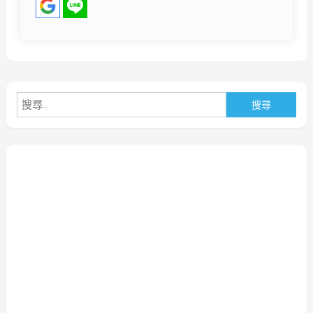
搜
尋
關
鍵
字: