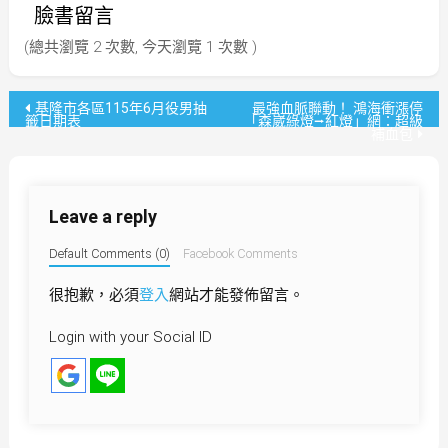
臉書留言
(總共瀏覽 2 次數, 今天瀏覽 1 次數 )
文
基隆市各區115年6月役男抽
最強血脈聯動！ 鴻海衝漲停
籤日期表
「森崴綠燈⭢紅燈」網：超級
補血包
章
導
Leave a reply
覽
Default Comments (0)
Facebook Comments
很抱歉，必須
登入
網站才能發佈留言。
Login with your Social ID