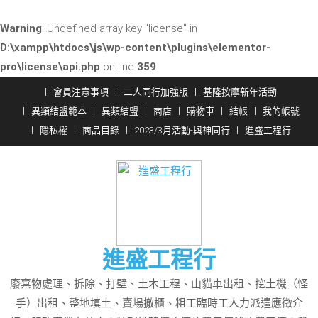
Warning
: Undefined array key "license" in
D:\xampp\htdocs\js\wp-content\plugins\elementor-
pro\license\api.php
on line
359
Skip
會員注意事項
二人同行加強版
基隆按摩新年活動
to
異類結盟範本
異類結盟
商店
購物車
結帳
我的帳號
content
隱私權
商品目錄
2023/3月活動-與神同行
進盛工程行
進盛工程行
廢棄物處理、拆除、打壁、土木工程、山貓車出租、挖土機（怪
手）出租、整地填土、賣場撤櫃、粗工臨時工人力派遣應徵介