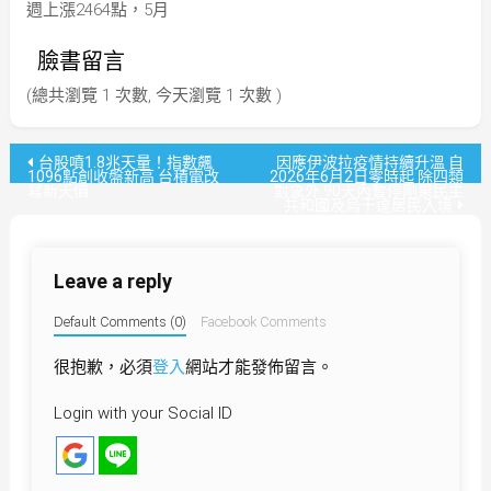
週上漲2464點，5月
臉書留言
(總共瀏覽 1 次數, 今天瀏覽 1 次數 )
文
台股噴1.8兆天量！指數飆
因應伊波拉疫情持續升溫 自
1096點創收盤新高 台積電改
2026年6月2日零時起 除四類
寫新天價
對象外 90天內暫停剛果民主
章
共和國及烏干達居民入境
導
Leave a reply
覽
Default Comments (0)
Facebook Comments
很抱歉，必須
登入
網站才能發佈留言。
Login with your Social ID