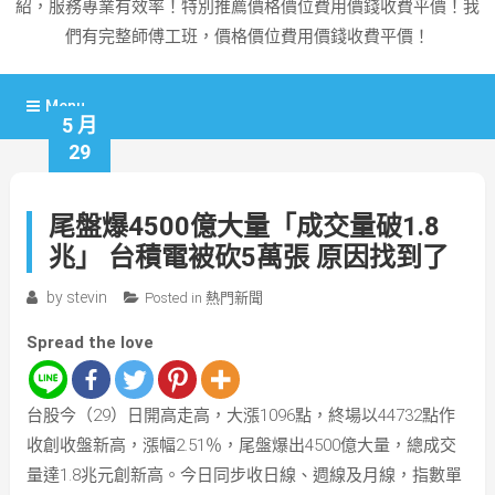
紹，服務專業有效率！特別推薦價格價位費用價錢收費平價！我
們有完整師傅工班，價格價位費用價錢收費平價！
Menu
5 月
29
尾盤爆4500億大量「成交量破1.8
兆」 台積電被砍5萬張 原因找到了
by
stevin
Posted in
熱門新聞
Spread the love
台股今（29）日開高走高，大漲1096點，終場以44732點作
收創收盤新高，漲幅2.51％，尾盤爆出4500億大量，總成交
量達1.8兆元創新高。今日同步收日線、週線及月線，指數單