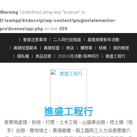
Warning
: Undefined array key "license" in
D:\xampp\htdocs\js\wp-content\plugins\elementor-
pro\license\api.php
on line
359
Skip
會員注意事項
二人同行加強版
基隆按摩新年活動
to
異類結盟範本
異類結盟
商店
購物車
結帳
我的帳號
content
隱私權
商品目錄
2023/3月活動-與神同行
進盛工程行
進盛工程行
廢棄物處理、拆除、打壁、土木工程、山貓車出租、挖土機（怪
手）出租、整地填土、賣場撤櫃、粗工臨時工人力派遣應徵介