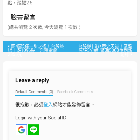
點，漲幅2.5
臉書留言
(總共瀏覽 2 次數, 今天瀏覽 1 次數 )
文
距4萬5僅一步之遙！台股終
台股爆1.8兆歷史天量！尾盤
場上漲1096點 台積電收
瘋狂5分鐘 驚湧5000億刷新
2355元
紀錄
章
導
Leave a reply
覽
Default Comments (0)
Facebook Comments
很抱歉，必須
登入
網站才能發佈留言。
Login with your Social ID