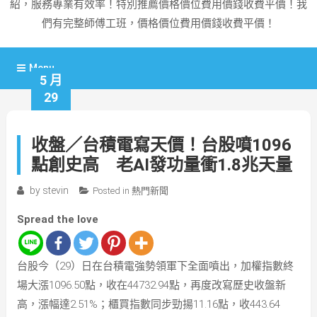
紹，服務專業有效率！特別推薦價格價位費用價錢收費平價！我
們有完整師傅工班，價格價位費用價錢收費平價！
Menu
5 月
29
收盤／台積電寫天價！台股噴1096
點創史高 老AI發功量衝1.8兆天量
by
stevin
Posted in
熱門新聞
Spread the love
台股今（29）日在台積電強勢領軍下全面噴出，加權指數終
場大漲1096.50點，收在44732.94點，再度改寫歷史收盤新
高，漲幅達2.51%；櫃買指數同步勁揚11.16點，收443.64