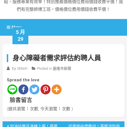
紹，服務專業有效率！特別推薦價格價位費用價錢收費平價！我
們有完整師傅工班，價格價位費用價錢收費平價！
Menu
5 月
29
身心障礙者需求評估約聘人員
by
stevin
Posted in
基隆市新聞
Spread the love
臉書留言
(總共瀏覽 1 次數, 今天瀏覽 1 次數 )
文
加油站實兵演練上場！基隆
從案例中學教訓！基隆消防局