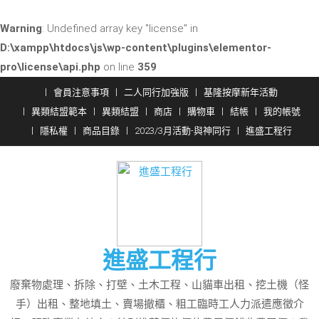
Warning
: Undefined array key "license" in
D:\xampp\htdocs\js\wp-content\plugins\elementor-
pro\license\api.php
on line
359
Skip
會員注意事項
二人同行加強版
基隆按摩新年活動
to
異類結盟範本
異類結盟
商店
購物車
結帳
我的帳號
content
隱私權
商品目錄
2023/3月活動-與神同行
進盛工程行
進盛工程行
廢棄物處理、拆除、打壁、土木工程、山貓車出租、挖土機（怪
手）出租、整地填土、賣場撤櫃、粗工臨時工人力派遣應徵介