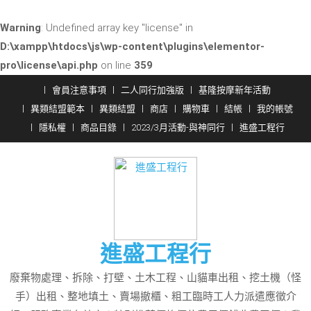
Warning
: Undefined array key "license" in
D:\xampp\htdocs\js\wp-content\plugins\elementor-
pro\license\api.php
on line
359
Skip
會員注意事項
二人同行加強版
基隆按摩新年活動
to
異類結盟範本
異類結盟
商店
購物車
結帳
我的帳號
content
隱私權
商品目錄
2023/3月活動-與神同行
進盛工程行
進盛工程行
廢棄物處理、拆除、打壁、土木工程、山貓車出租、挖土機（怪
手）出租、整地填土、賣場撤櫃、粗工臨時工人力派遣應徵介