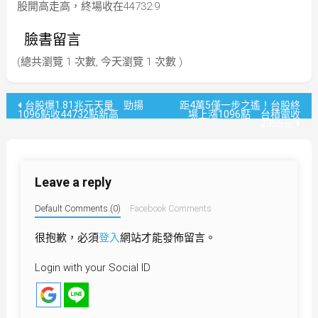
股開高走高，終場收在44732.9
臉書留言
(總共瀏覽 1 次數, 今天瀏覽 1 次數 )
文
台股爆1.81兆元天量 勁揚
距4萬5僅一步之遙！台股終
1096點收44732點新高
場上漲1096點 台積電收
2355元
章
導
Leave a reply
覽
Default Comments (0)
Facebook Comments
很抱歉，必須
登入
網站才能發佈留言。
Login with your Social ID