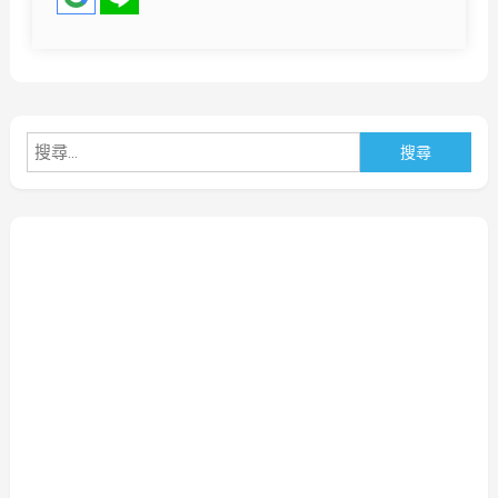
搜
尋
關
鍵
字: