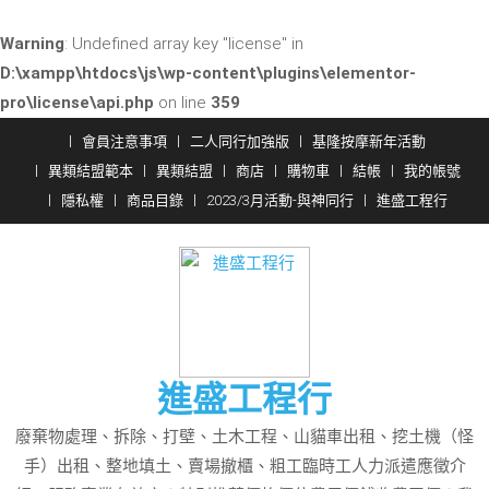
Warning
: Undefined array key "license" in
D:\xampp\htdocs\js\wp-content\plugins\elementor-
pro\license\api.php
on line
359
Skip
會員注意事項
二人同行加強版
基隆按摩新年活動
to
異類結盟範本
異類結盟
商店
購物車
結帳
我的帳號
content
隱私權
商品目錄
2023/3月活動-與神同行
進盛工程行
進盛工程行
廢棄物處理、拆除、打壁、土木工程、山貓車出租、挖土機（怪
手）出租、整地填土、賣場撤櫃、粗工臨時工人力派遣應徵介