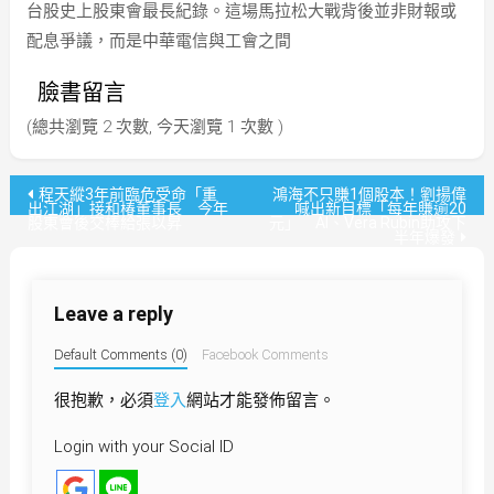
台股史上股東會最長紀錄。這場馬拉松大戰背後並非財報或
配息爭議，而是中華電信與工會之間
臉書留言
(總共瀏覽 2 次數, 今天瀏覽 1 次數 )
文
程天縱3年前臨危受命「重
鴻海不只賺1個股本！劉揚偉
出江湖」接和椿董事長 今年
喊出新目標「每年賺逾20
股東會後交棒給張以昇
元」 AI、Vera Rubin助攻下
章
半年爆發
導
Leave a reply
覽
Default Comments (0)
Facebook Comments
很抱歉，必須
登入
網站才能發佈留言。
Login with your Social ID