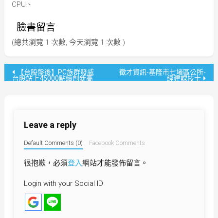
CPU、
臉書留言
(總共瀏覽 1 次數, 今天瀏覽 1 次數 )
文
【台股盤後】PC族群發威
徵才資訊-基隆市七堵區公所-
台股站上45000點續創新高
經建課技士
章
導
Leave a reply
覽
Default Comments (0)
Facebook Comments
很抱歉，必須
登入
網站才能發佈留言。
Login with your Social ID