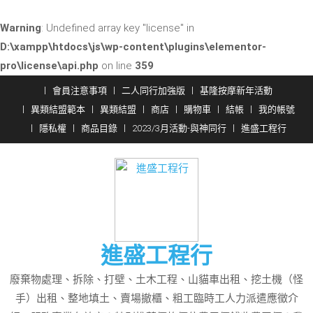
Warning
: Undefined array key "license" in
D:\xampp\htdocs\js\wp-content\plugins\elementor-
pro\license\api.php
on line
359
Skip
會員注意事項
二人同行加強版
基隆按摩新年活動
to
異類結盟範本
異類結盟
商店
購物車
結帳
我的帳號
content
隱私權
商品目錄
2023/3月活動-與神同行
進盛工程行
進盛工程行
廢棄物處理、拆除、打壁、土木工程、山貓車出租、挖土機（怪
手）出租、整地填土、賣場撤櫃、粗工臨時工人力派遣應徵介