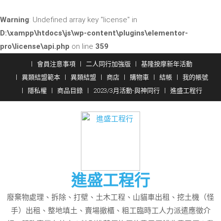
Warning
: Undefined array key "license" in
D:\xampp\htdocs\js\wp-content\plugins\elementor-
pro\license\api.php
on line
359
Skip
會員注意事項
二人同行加強版
基隆按摩新年活動
to
異類結盟範本
異類結盟
商店
購物車
結帳
我的帳號
content
隱私權
商品目錄
2023/3月活動-與神同行
進盛工程行
進盛工程行
廢棄物處理、拆除、打壁、土木工程、山貓車出租、挖土機（怪
手）出租、整地填土、賣場撤櫃、粗工臨時工人力派遣應徵介