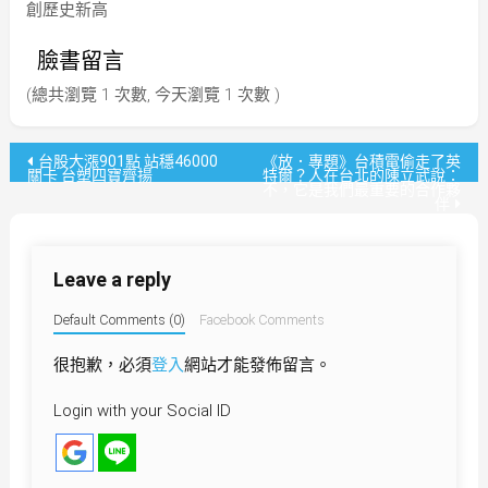
創歷史新高
臉書留言
(總共瀏覽 1 次數, 今天瀏覽 1 次數 )
文
台股大漲901點 站穩46000
《放．專題》台積電偷走了英
關卡 台塑四寶齊揚
特爾？人在台北的陳立武說：
不，它是我們最重要的合作夥
章
伴
導
Leave a reply
覽
Default Comments (0)
Facebook Comments
很抱歉，必須
登入
網站才能發佈留言。
Login with your Social ID