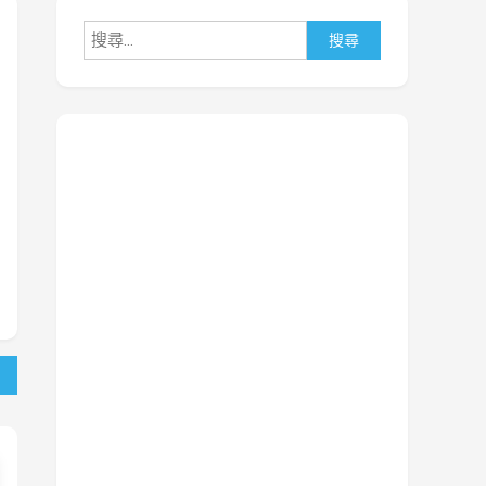
搜
尋
關
鍵
字: