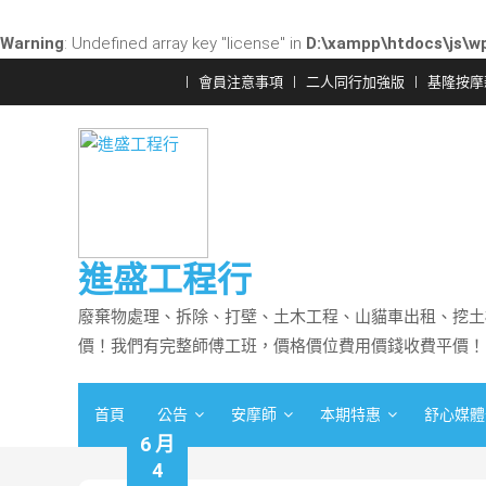
Warning
: Undefined array key "license" in
D:\xampp\htdocs\js\wp
Skip
會員注意事項
二人同行加強版
基隆按摩
to
content
進盛工程行
廢棄物處理、拆除、打壁、土木工程、山貓車出租、挖土
價！我們有完整師傅工班，價格價位費用價錢收費平價！
首頁
公告
安摩師
本期特惠
舒心媒體
6 月
4