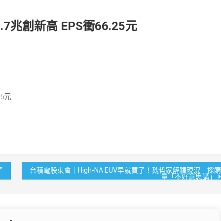
兆創新高 EPS衝66.25元
5元
了
台積電股東會｜High-NA EUV早就買了！魏哲家解釋現況 採購
量「不好意思講」