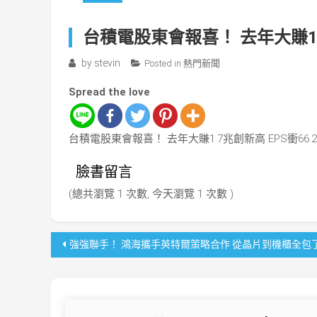
台積電股東會報喜！ 去年大賺1.7
by
stevin
Posted in
熱門新聞
Spread the love
台積電股東會報喜！ 去年大賺1.7兆創新高 EPS衝66.2
臉書留言
(總共瀏覽 1 次數, 今天瀏覽 1 次數 )
文
強強聯手！ 鴻海攜手英特爾策略合作 從晶片到機櫃全包
章
導