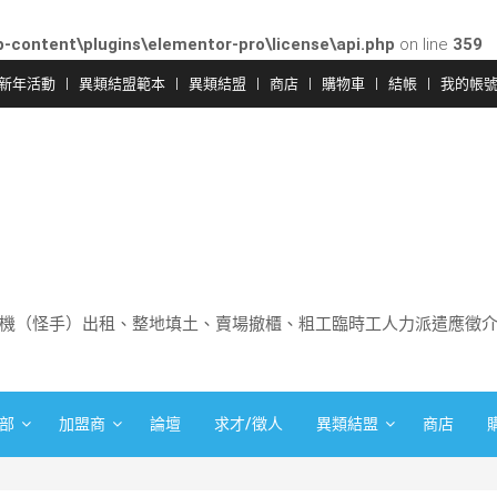
-content\plugins\elementor-pro\license\api.php
on line
359
新年活動
異類結盟範本
異類結盟
商店
購物車
結帳
我的帳
機（怪手）出租、整地填土、賣場撤櫃、粗工臨時工人力派遣應徵
部
加盟商
論壇
求才/徵人
異類結盟
商店