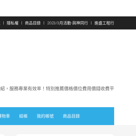
號
隱私權
商品目錄
2023/3月活動-與神同行
進盛工程行
介紹，服務專業有效率！特別推薦價格價位費用價錢收費平
購物車
結帳
我的帳號
商品目錄