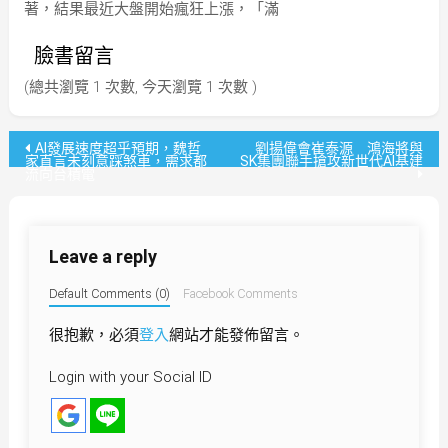
著，結果最近大盤開始瘋狂上漲，「滿
臉書留言
(總共瀏覽 1 次數, 今天瀏覽 1 次數 )
文
AI發展速度超乎預期，魏哲
劉揚偉會崔泰源 鴻海將與
家直言未刻意踩煞車，需求都
SK集團聯手搶攻新世代AI基建
流向台積電
章
導
Leave a reply
覽
Default Comments (0)
Facebook Comments
很抱歉，必須
登入
網站才能發佈留言。
Login with your Social ID