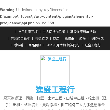
Warning
: Undefined array key "license" in
D:\xampp\htdocs\js\wp-content\plugins\elementor-
pro\license\api.php
on line
359
Skip
會員注意事項
二人同行加強版
基隆按摩新年活動
to
異類結盟範本
異類結盟
商店
購物車
結帳
我的帳號
content
隱私權
商品目錄
2023/3月活動-與神同行
進盛工程行
進盛工程行
廢棄物處理、拆除、打壁、土木工程、山貓車出租、挖土機（怪
手）出租、整地填土、賣場撤櫃、粗工臨時工人力派遣應徵介