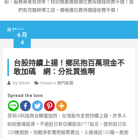
紹，服務專業有效率！特別推薦價格價位費用價錢收費平價！我
們有完整師傅工班，價格價位費用價錢收費平價！
Menu
6 月
4
台股持續上揚！鄉民抱百萬現金不
敢加碼 網：分批買進啊
by
stevin
Posted in
熱門新聞
Spread the love
受到AI科技與台積電加持，台灣股市走勢持續上揚，許多人
紛紛進場投資。不過近日有位鄉民在PTT貼文，提到自己在
228連假前，怕戰爭影響把股票賣出，入帳接近100萬一直抱