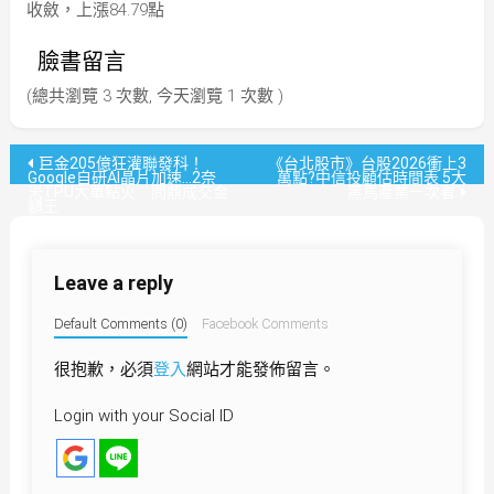
收斂，上漲84.79點
臉書留言
(總共瀏覽 3 次數, 今天瀏覽 1 次數 )
文
巨金205億狂灌聯發科！
《台北股市》台股2026衝上3
Google自研AI晶片加速…2奈
萬點?中信投顧估時間表 5大
米TPU大單點火 問鼎成交金
黑馬產業一次看
章
額王
導
Leave a reply
覽
Default Comments (0)
Facebook Comments
很抱歉，必須
登入
網站才能發佈留言。
Login with your Social ID